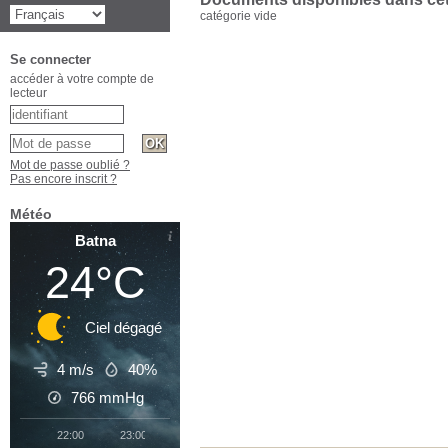
catégorie vide
Se connecter
accéder à votre compte de
lecteur
Mot de passe oublié ?
Pas encore inscrit ?
Météo
Batna
24°C
Ciel dégagé
4 m/s
40%
766
mmHg
22:00
23:00
00:00
01:00
02:00
03:00
04