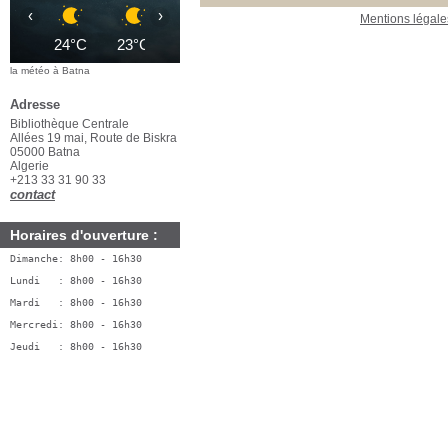
‹
›
Mentions légale
24°C
23°C
22°C
22°C
21°C
21°C
2
la météo à Batna
Adresse
Bibliothèque Centrale
Allées 19 mai, Route de Biskra
05000 Batna
Algerie
+213 33 31 90 33
contact
Horaires d'ouverture :
Dimanche: 8h00 - 16h30
Lundi   : 8h00 - 16h30
Mardi   : 8h00 - 16h30
Mercredi: 8h00 - 16h30
Jeudi   : 8h00 - 16h30