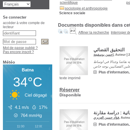
scientifique
po
sociologie et anthropologie
Science sociale
Se connecter
accéder à votre compte de
Documents disponibles dans cett
lecteur
Affiner la recherche
Interroger 
Mot de passe oublié ?
التحقيق القضائي
Pas encore inscrit ?
|
احسن بوسقيعة
, Auteur
Météo
ية نقاشا وجدالا في اوساط
Batna
Plus d'information..
34°C
texte imprimé
Réserver
Disponible
Ciel dégagé
4.1 m/s
17%
اتية : دراسة مقارنة
764
mmHg
فؤاد حسين العزيزي
, Aute
Plus d'information..
11:00
12:00
13:00
14:00
15:00
16:00
17