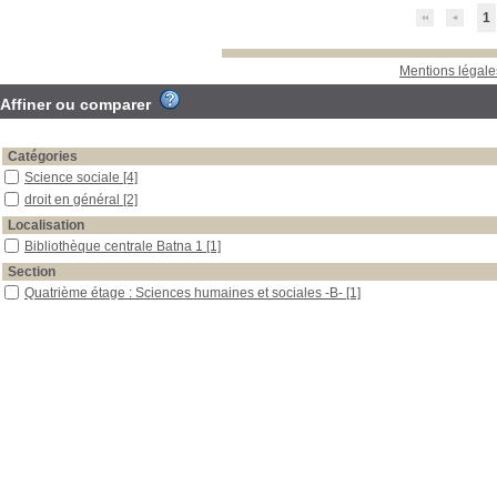
1
Mentions légale
Affiner ou comparer
Catégories
Science sociale
[4]
droit en général
[2]
Localisation
Bibliothèque centrale Batna 1
[1]
Section
Quatrième étage : Sciences humaines et sociales -B-
[1]
Troisième étage : Sciences humaines et sociales -A-
[1]