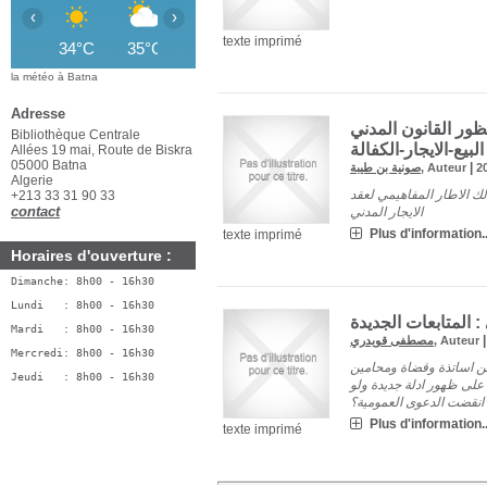
‹
›
texte imprimé
34°C
35°C
36°C
36°C
36°C
36°C
3
la météo à Batna
Adresse
ظور القانون المدني
Bibliothèque Centrale
لبيع-الايجار-الكفالة
Allées 19 mai, Route de Biskra
05000 Batna
|
صونية بن طيبة
, Auteur
2
Algerie
ك الاطار المفاهيمي لعقد
+213 33 31 90 33
contact
الايجار المدني
Plus d'information..
texte imprimé
Horaires d'ouverture :
Dimanche: 8h00 - 16h30
Lundi   : 8h00 - 16h30
المتابعات الجديدة
Mardi   : 8h00 - 16h30
مصطفى قويدري
, Auteur
Mercredi: 8h00 - 16h30
من اساتذة وقضاة ومحامين
Jeudi   : 8h00 - 16h30
 على ظهور ادلة جديدة ولو
انقضت الدعوى العمومية؟
Plus d'information..
texte imprimé