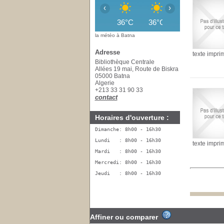
‹
›
36°C
36°C
36°C
35°
la météo à Batna
Adresse
texte impri
Bibliothèque Centrale
Allées 19 mai, Route de Biskra
05000 Batna
Algerie
+213 33 31 90 33
contact
Horaires d'ouverture :
Dimanche: 8h00 - 16h30
Lundi   : 8h00 - 16h30
texte impri
Mardi   : 8h00 - 16h30
Mercredi: 8h00 - 16h30
Jeudi   : 8h00 - 16h30
Affiner ou comparer