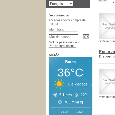
Se connecter
accéder à votre compte de
lecteur
texte impri
Mot de passe oublié ?
Pas encore inscrit ?
Réserve
Météo
Disponib
Batna
36°C
Ciel dégagé
5.1 m/s
12%
texte impri
763
mmHg
14:00
15:00
16:00
17:0