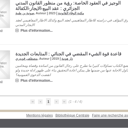
الوجيز في العقود الخاصة: رؤية من منظور القانون المدني
الجزائري : عقد البيع-الايجار-الكفالة
C
34°C
33°C
30°C
29°C
28°C
27°C
26°
|
|
صونية بن طيبة
, Auteur
2023
مكتبة الوفاء القانونية
ق المؤلف في دراسته للاطار المفاهيمي لعقد البيع وكذلك الاطار المفاهيمي لعقد
الايجار المدني
Plus d'information...
mé
قاعدة قوة الشيء المقضي في الجنائي : المتابعات الجديدة
|
|
مصطفى قويدري
, Auteur
2019
دار هومة
ضع الكتاب تساؤلات كثيرا ما تطرح على رجال القانون من اساتذة وقضاة ومحامين
اول الاجابة عنها من ضمنها هل يمكن اعادة التحقيق بناء على ظهور ادلة جديدة ولو
انقضت الدعوى العمومية؟
Plus d'information...
mé
1
(1 - 4 / 4)
Mentions légales
Bibliothèque Centrale
Faire une recherche a