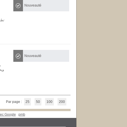
Nouveauté
C
25°C
24°C
24°C
24°C
24°C
23°C
25°C
تطر
Nouveauté
ي
ويح
Par page :
25
50
100
200
vec Google
pmb