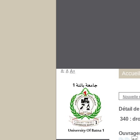
A-
A
A+
Accueil
Nouvelle 
Détail de
340 : dr
Ouvrages