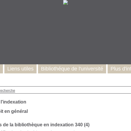
Liens utiles
Bibliothéque de l'université
Plus d'in
recherche
 l'indexation
oit en général
 de la bibliothèque en indexation 340 (
4
)