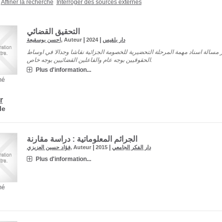
Affiner la recherche
Interroger des sources externes
التحقيق القضائي
|
|
احسن بوسقيعة
, Auteur
2024
دار بلقيس
ر مسالة اسناد مهمة المرحلة التحضيرية للخصومة الجزائية نقاشا وجدالا في اوساط
الحقوقيين بوجه عام والفاعلين القضائيين بوجه خاص.
Plus d'information...
mé
r
le
الجرائم المعلوماتية : دراسة مقارنة
|
|
فؤاد حسين العزيزي
, Auteur
2015
دار الفكر الجامعي
Plus d'information...
mé
0
18:00
19:00
20:00
21:00
22:00
23:00
00:00