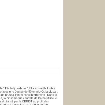
é * El-Hadj Lakhdar *, Elle accueille toutes
nne avec une équipe de 50 employés la plupart
s de 8h30 à 16h30 sans interruption . Dans le
, la bibliothèque centrale de Batna utilise le
et réalisé par le CERIST au profit des
riennes. La mission de la bibliothèque