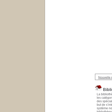
Nouvelle 
Bibl
La biblioth
les catégor
des spécial
but de s’in
système nor
bibliothèqu