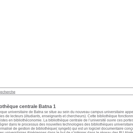
recherche
iothèque centrale Batna 1
èque universitaire de Batna se situe au sein du nouveau campus universitaire appel
ies de lecteurs (étudiants, enseignants et chercheurs). Cette bibliothèque fonctio
istes en bibliothéconomie. La bibliothèque centrale de l’université ouvre ces porte
tégrer dans le processus des nouvelles technologies des bibliothèques universitaires
malisé de gestion de bibliothèque( syngeb) qui est un logiciel documentaire conçu 
es universitaires Algériennes dans le but de s’intégrer dans le réseau des BU Algé