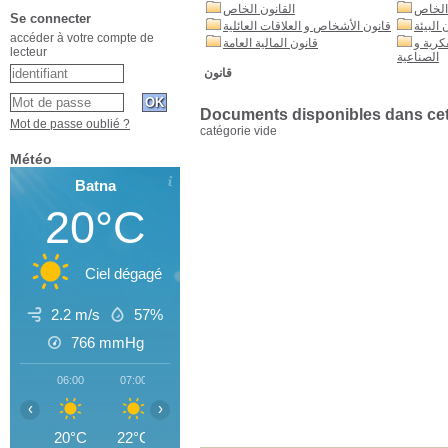
 الخاص
القانون الخاص
Se connecter
 البيئة
قانون الأشخاص و العلاقات العائلية
accéder à votre compte de
كرية و
قانون المالية العامة
lecteur
الصناعية
قانون
Documents disponibles dans cett
Mot de passe oublié ?
catégorie vide
Météo
Batna
20°C
Ciel dégagé
2.2 m/s
57%
766
mmHg
06:00
07:00
08:00
09:00
10:00
11:00
12
‹
›
20°C
22°C
24°C
26°C
28°C
30°C
3