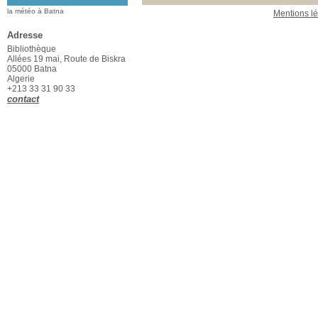
la météo à Batna
Mentions l
Adresse
Bibliothèque
Allées 19 mai, Route de Biskra
05000 Batna
Algerie
+213 33 31 90 33
contact