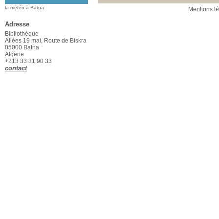
la météo à Batna
Mentions l
Adresse
Bibliothèque
Allées 19 mai, Route de Biskra
05000 Batna
Algerie
+213 33 31 90 33
contact