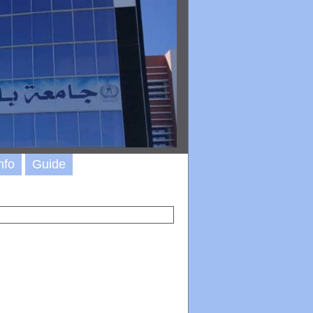
nfo
Guide