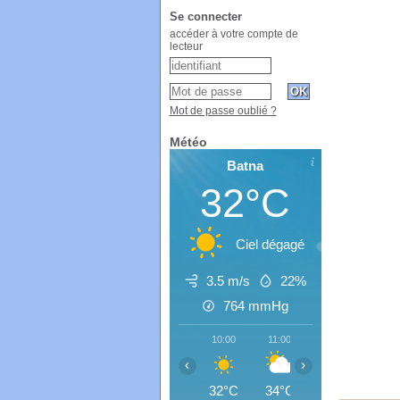
Se connecter
accéder à votre compte de
lecteur
Mot de passe oublié ?
Météo
Batna
32°C
Ciel dégagé
3.5 m/s
22%
764
mmHg
10:00
11:00
12:00
13:0
‹
›
32°C
34°C
35°C
35°