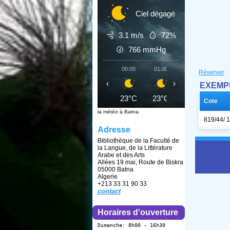
Ciel dégagé
3.1 m/s
72%
766
mmHg
00:00
01:00
02:00
03:0
Réserver
‹
›
EXEMPL
23°C
23°C
22°C
21°
Cote
la météo à Batna
819/44/ 
Adresse
Bibliothèque de la Faculté de
la Langue, de la Littérature
Arabe et des Arts
Allées 19 mai, Route de Biskra
05000 Batna
Algerie
+213 33 31 90 33
contact
Horaires d'ouverture
Dimanche: 8h00 - 16h30