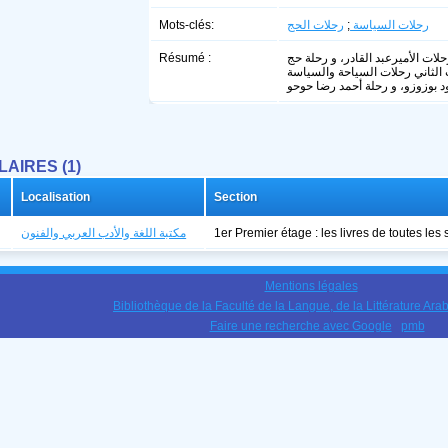
Mots-clés:
رحلات الحج
;
رحلات السياسة
Résumé :
لات الأميرعبد القادر، و رحلة حج
الثاني رحلات السياحة والسياسة
0
04:00
05:00
06:00
07:00
08:00
09:00
10:00
AIRES (1)
C
21°C
20°C
20°C
22°C
24°C
26°C
28°
Localisation
Section
1
مكتبة اللغة والأدب العربي والفنون
1er Premier étage : les livres de toutes les 
Mentions légales
Bibliothèque de la Faculté de la Langue, de la Littérature Arab
Faire une recherche avec Google
pmb