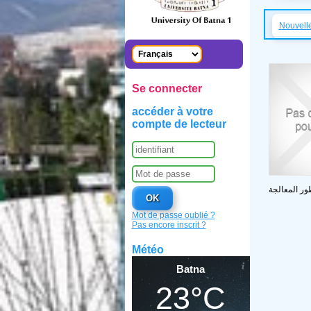
Nouvell
Se connecter
accéder à votre
compte de lecteur
ر المعالجة
Mot de passe oublié ?
Pas encore inscrit ?
Météo
Batna
23°C