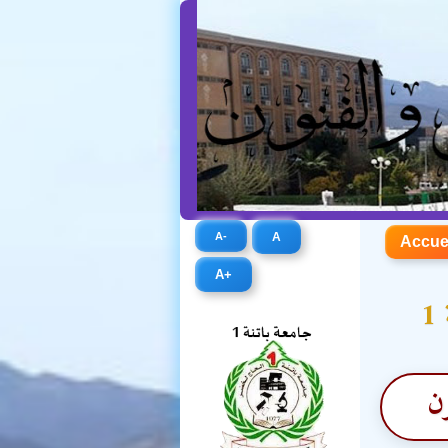
A-
A
Accue
A+
1