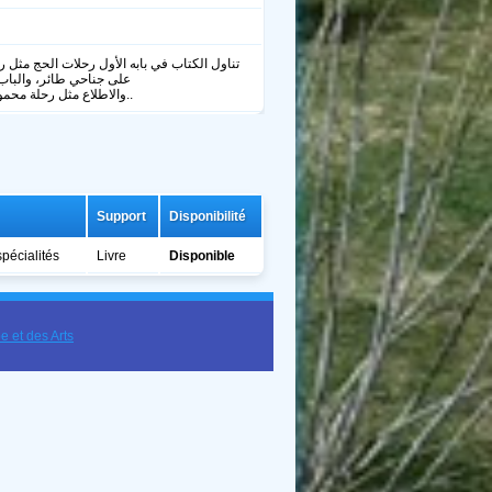
تناول الكتاب في بابه الأول رحلات الحج مثل رح
على جناحي طائر، والباب 
والاطلاع مثل رحلة محمود بوزوزو، و رحلة أحمد رضا حوحو..
11:00
12:00
13:00
14:00
15:00
16:00
17:00
C
30°C
31°C
32°C
32°C
33°C
32°C
32°C
Support
Disponibilité
spécialités
Livre
Disponible
e et des Arts