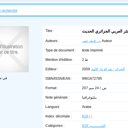
e recherche
Titre :
ثر العربي الجزائري الحديث
Auteurs :
بن قينة، عمر
, Auteur
Type de document :
texte imprimé
Mention d'édition :
ط.2
Editeur :
, 2009
الجزائر : شركة دار الأمة
في طو
ISBN/ISSN/EAN :
9961672785
Format :
207 ص. / 24 سم
Note générale :
ببليوغرافيا
Langues:
Arabe
Index. décimale :
819 ( )
Catégories :
819 النثـــــــــر