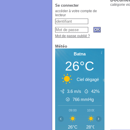
catégorie vi
Se connecter
accéder à votre compte de
lecteur
Mot de passe oublié ?
Météo
Batna
26°C
Ciel dégagé
3.6 m/s
42%
766
mmHg
09:00
10:00
11:00
12:0
‹
›
26°C
28°C
30°C
31°