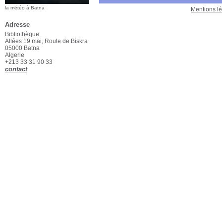
la météo à Batna
Mentions l
Adresse
Bibliothèque
Allées 19 mai, Route de Biskra
05000 Batna
Algerie
+213 33 31 90 33
contact