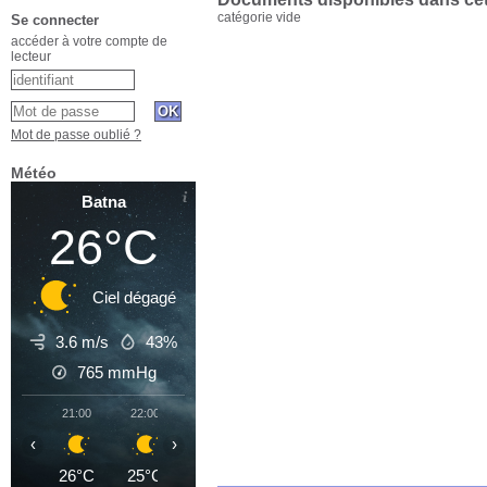
catégorie vide
Se connecter
accéder à votre compte de
lecteur
Mot de passe oublié ?
Météo
Batna
26°C
Ciel dégagé
3.6 m/s
43%
765
mmHg
21:00
22:00
23:00
00:00
01:00
02:00
03
‹
›
26°C
25°C
24°C
23°C
22°C
22°C
2