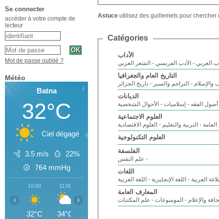
Se connecter
Astuce
utilisez des guillemets pour chercher 
accéder à votre compte de
lecteur
Catégories
الآداب
Mot de passe oublié ?
دب العربي
الأدب الفرنسي
الشعر العربي
التاريخ العام والجغرافيا
Météo
ب والإسلام
التراجم والسير
تاريخ الجزائر
Batna
الديانات
32°C
أصول الفقه
إسلاميات
الأحوال الشخصية
العلوم الاجتماعية
 العامة
التربية والتعليم
العلوم الاقتصادية
Ciel dégagé
العلوم التكنولوجية
الفلسفة
3.5 m/s
22%
علم النفس
764
mmHg
اللغات
لاغة العربية
اللغة الإنجليزية
اللغة العربية
10:00
11:00
12:00
13:00
14:00
15:00
16
المعارف العامة
‹
›
افة والإعلام
الموسوعات
علم المكتبات
32°C
34°C
35°C
35°C
36°C
36°C
3