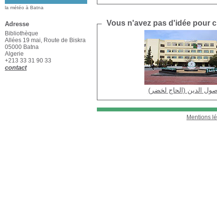
la météo à Batna
Vous n'avez pas d'idée pour ch
Adresse
Bibliothèque
Allées 19 mai, Route de Biskra
05000 Batna
Algerie
+213 33 31 90 33
contact
أصول الدين (الحاج لخضر
Mentions l