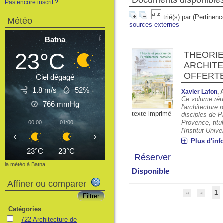
Documents disponibles 
Pas encore inscrit ?
trié(s) par
(Pertinenc
Météo
sources externes
Batna
23°C
THEORIE
ARCHITE
OFFERTE
Ciel dégagé
1.8 m/s
52%
Xavier Lafon
, 
Ce volume réun
766
mmHg
l'architecture
texte imprimé
disciples de P
Provence, titu
00:00
01:00
02:00
03:00
04:00
05:00
06
l'Institut Univer
‹
›
Plus d'inf
23°C
23°C
22°C
22°C
22°C
22°C
2
Réserver
la météo à Batna
Disponible
Affiner ou comparer
1
Catégories
722 Architecture de