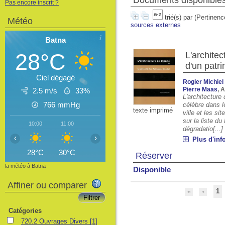
Documents disponibles 
Pas encore inscrit ?
trié(s) par
(Pertinenc
Météo
sources externes
Batna
28°C
L'architec
d'un patr
Ciel dégagé
Rogier Michie
Pierre Maas
, 
2.5 m/s
33%
L'architecture 
766
mmHg
célèbre dans l
texte imprimé
ville et les si
sur la liste d
10:00
11:00
12:00
13:00
14:00
15:00
16
dégradatio[...]
‹
›
Plus d'inf
28°C
30°C
31°C
32°C
32°C
32°C
3
Réserver
la météo à Batna
Disponible
Affiner ou comparer
1
Catégories
720.2 Ouvrages Divers
[1]