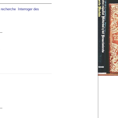
a recherche
Interroger des
s
10:00
11:00
12:00
13:00
14:00
15:00
16:00
C
30°C
31°C
32°C
33°C
34°C
34°C
34°C