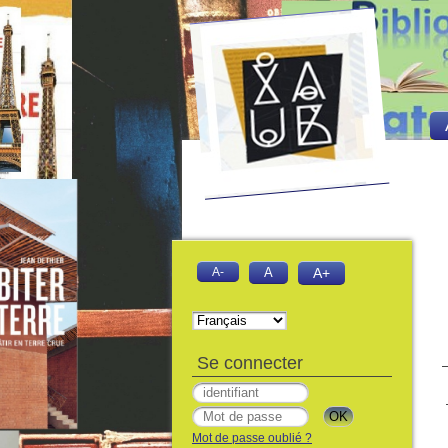
A-
A
A+
Se connecter
Mot de passe oublié ?