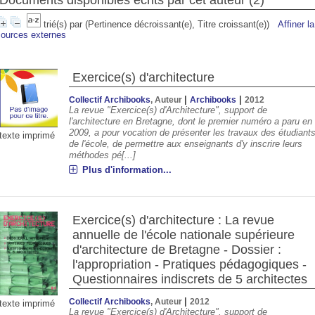
Documents disponibles écrits par cet auteur (
2
)
trié(s) par
(Pertinence décroissant(e), Titre croissant(e))
Affiner l
sources externes
Exercice(s) d'architecture
|
|
Collectif Archibooks
, Auteur
Archibooks
2012
La revue "Exercice(s) d'Architecture", support de
l'architecture en Bretagne, dont le premier numéro a paru en
2009, a pour vocation de présenter les travaux des étudiant
texte imprimé
de l'école, de permettre aux enseignants d'y inscrire leurs
méthodes pé[...]
Plus d'information...
00
03:00
04:00
05:00
06:00
07:00
08:00
09:00
°C
21°C
21°C
21°C
21°C
23°C
26°C
28°
Exercice(s) d'architecture : La revue
annuelle de l'école nationale supérieure
d'architecture de Bretagne - Dossier :
l'appropriation - Pratiques pédagogiques -
Questionnaires indiscrets de 5 architectes
|
Collectif Archibooks
, Auteur
2012
texte imprimé
La revue "Exercice(s) d'Architecture", support de