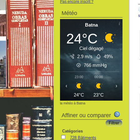
Pas encore inscrit ?
Météo
Batna
24°C
Ciel dégagé
2.9 m/s
49%
766
mmHg
23:00
00:00
01:00
02:
‹
›
24°C
23°C
22°C
22
la météo à Batna
Affiner ou comparer
Catégories
728 Bâtiments