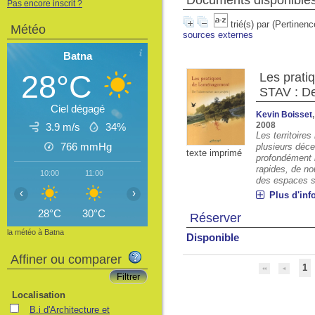
Documents disponibles 
Pas encore inscrit ?
trié(s) par
(Pertinenc
Météo
sources externes
Batna
28°C
Les prati
STAV : De
Ciel dégagé
Kevin Boisset
2008
3.9 m/s
34%
Les territoire
766
mmHg
plusieurs déc
texte imprimé
profondément 
rapides, de no
10:00
11:00
12:00
13:00
14:00
15:00
16
des espaces so
‹
›
Plus d'inf
28°C
30°C
31°C
32°C
32°C
33°C
3
Réserver
la météo à Batna
Disponible
Affiner ou comparer
1
Localisation
B.i d'Architecture et