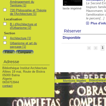
Aménagement du
Le Second Emp
Territoire
[1]
toujours famil
texte imprimé
720 Philosophie et Théorie
Haussmann, la
de l'Architecture
[1]
l'amélioration
le percem[...]
Localisation
Plus d'inf
B.i d'Architecture et
d'Urbanisme
[2]
Réserver
Section
Disponible
Architecture
[1]
Urbanisme et art du
paysage
[1]
1
Adresse
Bibliothèque Institut Architecture
Allées 19 mai, Route de Biskra
05000 Batna
Algerie
Bibliothèque 
Mentions légales
0659753944
contact