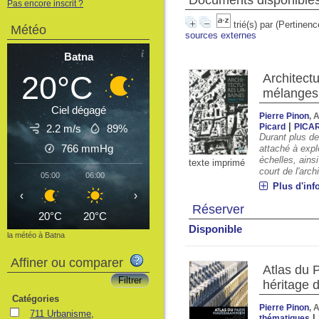
Documents disponibles 
Pas encore inscrit ?
trié(s) par
(Pertinenc
Météo
sources externes
Batna
20°C
Architect
mélanges 
Ciel dégagé
Pierre Pinon
, 
|
Picard
PICA
2.2 m/s
89%
Durant plus de
766
mmHg
attaché à explo
échelles, ains
texte imprimé
court de l'arch
05:00
06:00
07:00
08:00
09:00
10:00
11
Plus d'inf
‹
›
Réserver
20°C
20°C
21°C
24°C
26°C
28°C
3
Disponible
la météo à Batna
Affiner ou comparer
Atlas du P
héritage
Catégories
Pierre Pinon
, 
711 Urbanisme,
|
thématiques