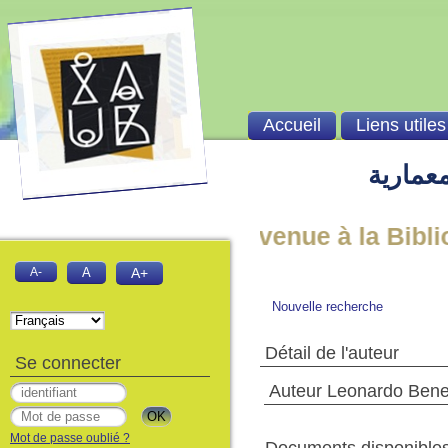
Accueil
Liens utiles
معمارية
Bienvenue à la Biblioth
A-
A
A+
Nouvelle recherche
Détail de l'auteur
Se connecter
Auteur Leonardo Bene
Mot de passe oublié ?