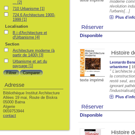
texte imprimé
moderne comm
...
[2]
révolution indu
710 Urbanisme
[1]
l'urbanis[...]
724.6 Architecture 1900-
Plus d'inf
1999
[1]
Localisation
Réserver
B.i d'Architecture et
Disponible
d'Urbanisme
[4]
Section
Architecture moderne (à
Histoire 
partir de 1400)
[3]
Urbanisme et art du
Leonardo Ben
paysage
[1]
|
urbanisme
1
" L'architecte 
la constructio
texte imprimé
resté seul, as
Adresse
ignorant pathé
l'industrialisati[
Bibliothèque Institut Architecture
Plus d'inf
Allées 19 mai, Route de Biskra
05000 Batna
Réserver
Algerie
0659753944
Disponible
contact
Histoire de