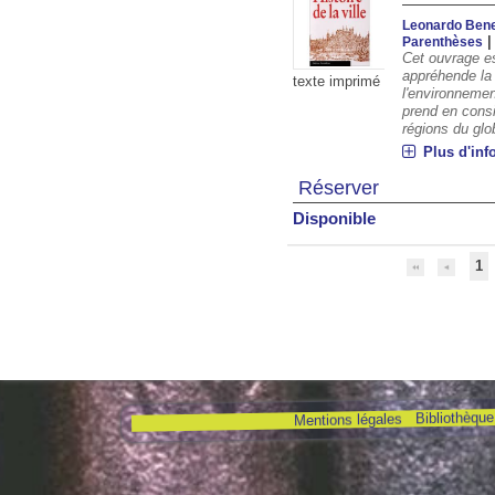
Leonardo Ben
Parenthèses
Cet ouvrage es
appréhende la 
texte imprimé
l'environnemen
prend en consi
régions du glob
Plus d'inf
Réserver
Disponible
1
Bibliothèque 
Mentions légales