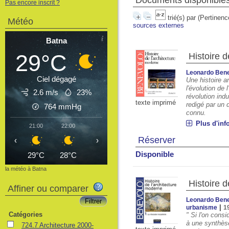
Documents disponibles 
Pas encore inscrit ?
trié(s) par
(Pertinenc
Météo
sources externes
Batna
29°C
Histoire 
Leonardo Ben
Ciel dégagé
Une histoire a
l'évolution de 
2.6 m/s
23%
révolution ind
texte imprimé
redigé par un 
764
mmHg
connu.
Plus d'inf
21:00
22:00
23:00
00:00
01:00
02:00
03
Réserver
‹
›
Disponible
29°C
28°C
27°C
26°C
25°C
24°C
2
la météo à Batna
Histoire 
Affiner ou comparer
Leonardo Ben
|
urbanisme
1
Catégories
" Si l'on cons
à une synthèse
724.7 Architecture 2000-