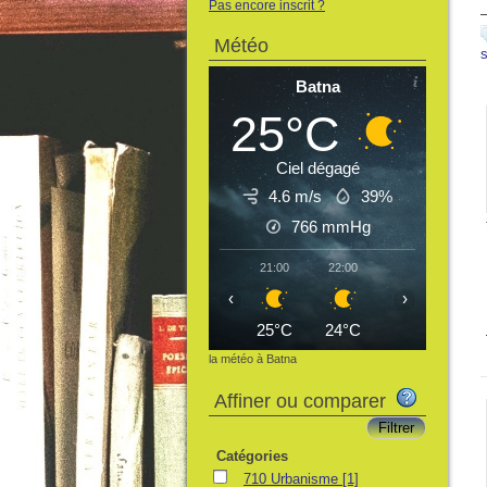
Pas encore inscrit ?
Météo
Batna
25°C
Ciel dégagé
4.6 m/s
39%
766
mmHg
21:00
22:00
23:00
00:
‹
›
25°C
24°C
23°C
22
la météo à Batna
Affiner ou comparer
Catégories
710 Urbanisme
[1]