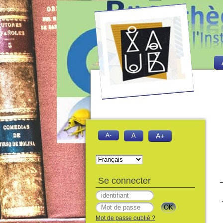
A-
A
A+
Se connecter
Mot de passe oublié ?