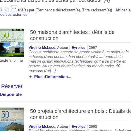
Documents disponibles écrits par cet auteur (
4
)
trié(s) par
(Pertinence décroissant(e), Titre croissant(e))
Affiner l
sources externes
50 maisons d'architectes : détails de
construction
|
|
Virginia McLeod
, Auteur
Eyrolles
2007
Chaque architecte apporte sa propre vision à un projet et la
richesse d'une construction tient autant à la forme de la
texte imprimé
maison qu'aux innovations techniques qu'il a su mettre en
oeuvre. Au travers de réalisations du monde entier, 50
maisons d'ar[...]
00
01:00
02:00
03:00
04:00
05:00
06:00
07:00
Plus d'information...
Réserver
°C
22°C
21°C
21°C
20°C
20°C
20°C
22°
Disponible
50 projets d'architecture en bois : Détails d
construction
|
|
Virginia McLeod
, Auteur
Eyrolles
2008
Parmi les plus anciens matériaux de construction, le bois es