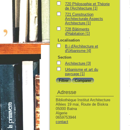
720 Philosophie et Théorie
de l'Architecture
[1]
721 Construction
Architecturale Aspects
Architecture
[1]
728 Bâtiments
d'Habitation
[1]
Localisation
B.i d'Architecture et
d'Urbanisme
[4]
Section
Architecture
[3]
Urbanisme et art du
paysage
[1]
Adresse
Bibliothèque Institut Architecture
Allées 19 mai, Route de Biskra
05000 Batna
Algerie
0659753944
contact