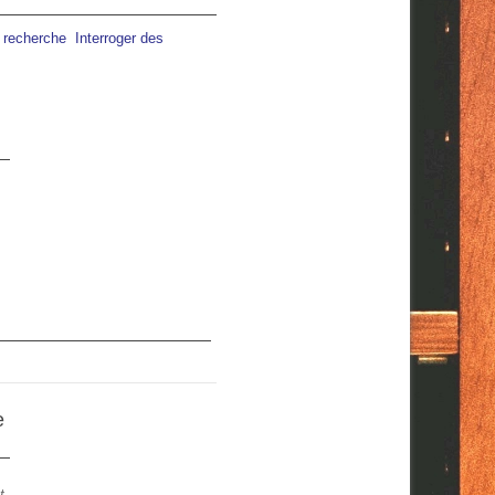
a recherche
Interroger des
08:00
09:00
10:00
11:00
12:00
13:00
14:00
C
24°C
26°C
28°C
29°C
31°C
31°C
32°C
e
t