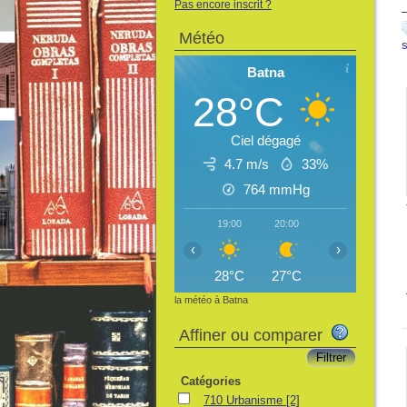
Pas encore inscrit ?
Météo
Batna
28°C
Ciel dégagé
4.7 m/s
33%
764
mmHg
19:00
20:00
21:00
22:
‹
›
28°C
27°C
26°C
25
la météo à Batna
Affiner ou comparer
Catégories
710 Urbanisme
[2]