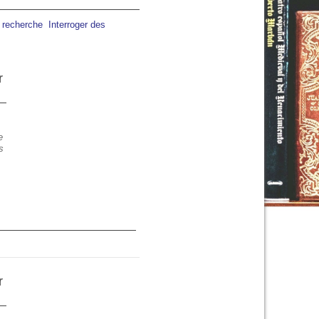
a recherche
Interroger des
r
e
s
06:00
07:00
08:00
09:00
10:00
11:00
12:00
C
20°C
22°C
25°C
28°C
30°C
31°C
33°C
r