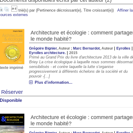
Documents disponibles écrits par cet auteur (
2
)
trié(s) par
(Pertinence décroissant(e), Titre croissant(e))
Affiner l
sources externes
Architecture et écologie : comment partage
le monde habité?
|
|
Grégoire Bignier
, Auteur ;
Marc Bernardot
, Auteur
Eyrolles
|
Eyrolles architecture.
2015
Primé au Grand Prix du livre d'architecture 2013 de la ville d
Briey La crise écologique à laquelle nous sommes désormai
sensibilisés - et contre laquelle la lutte s'organise
texte imprimé
progressivement à différents échelons de la société et du
00
23:00
00:00
01:00
02:00
03:00
04:00
05:00
pouvoir -[...]
Plus d'information...
°C
24°C
23°C
22°C
22°C
21°C
21°C
21°
Réserver
Disponible
Architecture et écologie : comment partage
le monde habité?
|
|
Grégoire Bignier
, Auteur ;
Marc Bernardot
, Auteur
Eyrolles