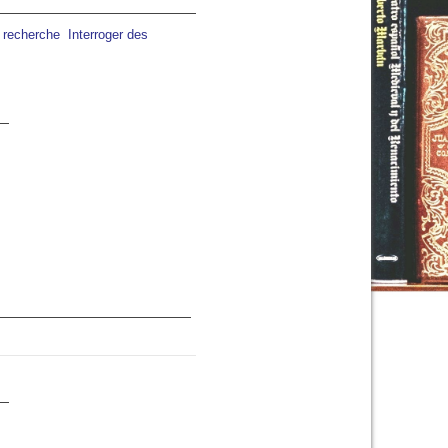
a recherche
Interroger des
02:00
03:00
04:00
05:00
06:00
07:00
08:00
C
22°C
21°C
21°C
21°C
20°C
22°C
25°C