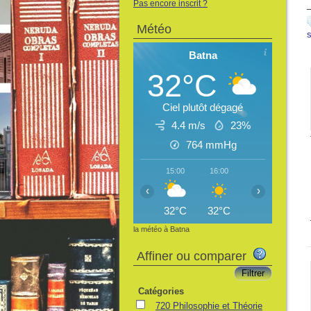
Pas encore inscrit ?
Météo
Batna
32°C
Ciel plutôt dégagé
4.4 m/s
23%
764
mmHg
15:00
16:00
17:00
18:
‹
›
32°C
32°C
31°C
30
la météo à Batna
Affiner ou comparer
Catégories
720 Philosophie et Théorie