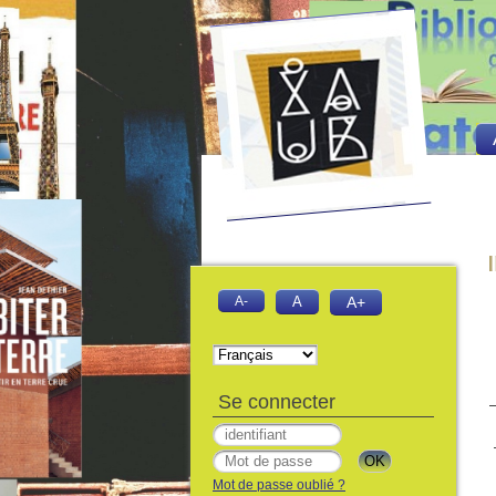
ibliothèque de l' institut d'architectur
A-
A
A+
Se connecter
Mot de passe oublié ?