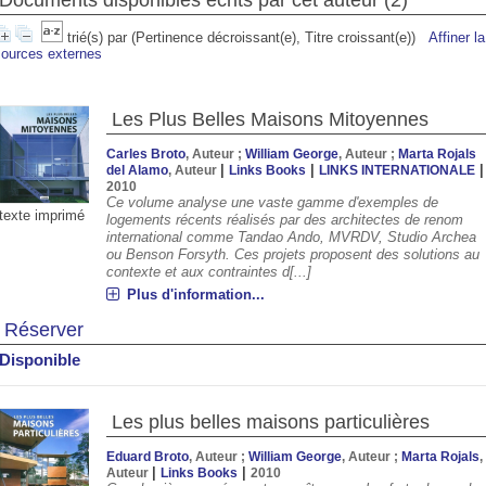
Documents disponibles écrits par cet auteur (
2
)
trié(s) par
(Pertinence décroissant(e), Titre croissant(e))
Affiner l
sources externes
Les Plus Belles Maisons Mitoyennes
Carles Broto
, Auteur ;
William George
, Auteur ;
Marta Rojals
|
|
|
del Alamo
, Auteur
Links Books
LINKS INTERNATIONALE
2010
Ce volume analyse une vaste gamme d'exemples de
texte imprimé
logements récents réalisés par des architectes de renom
international comme Tandao Ando, MVRDV, Studio Archea
ou Benson Forsyth. Ces projets proposent des solutions au
00
19:00
20:00
21:00
22:00
23:00
00:00
01:00
contexte et aux contraintes d[...]
Plus d'information...
Réserver
°C
28°C
27°C
26°C
25°C
24°C
23°C
22°
Disponible
Les plus belles maisons particulières
Eduard Broto
, Auteur ;
William George
, Auteur ;
Marta Rojals
,
|
|
Auteur
Links Books
2010