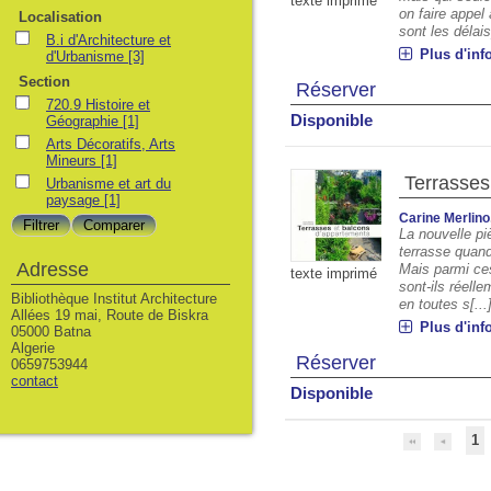
texte imprimé
on faire appel
Localisation
sont les délais[
B.i d'Architecture et
Plus d'inf
d'Urbanisme
[3]
Section
Réserver
720.9 Histoire et
Disponible
Géographie
[1]
Arts Décoratifs, Arts
Mineurs
[1]
Terrasses
Urbanisme et art du
paysage
[1]
Carine Merlino
La nouvelle pi
terrasse quand
Adresse
Mais parmi ce
texte imprimé
sont-ils réell
Bibliothèque Institut Architecture
en toutes s[...
Allées 19 mai, Route de Biskra
Plus d'inf
05000 Batna
Algerie
Réserver
0659753944
contact
Disponible
1