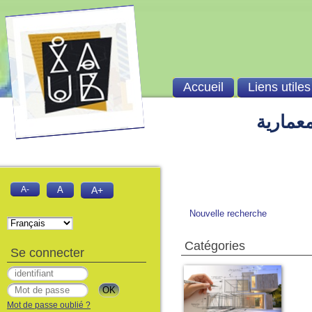
Accueil
Liens utiles
معمارية
A-
A
A+
Nouvelle recherche
Catégories
Se connecter
Mot de passe oublié ?