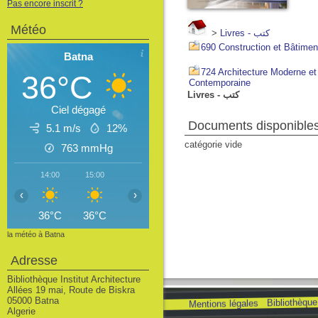
Pas encore inscrit ?
Météo
>
Livres - كتب
690 Construction et Bâtimen
Batna
724 Architecture Moderne et
36°C
Contemporaine
Livres - كتب
Ciel dégagé
Documents disponibles 
5.1 m/s
12%
catégorie vide
763
mmHg
14:00
15:00
16:00
17:00
18:00
19:00
20
‹
›
36°C
36°C
36°C
35°C
34°C
33°C
3
la météo à Batna
Adresse
Bibliothèque Institut Architecture
Allées 19 mai, Route de Biskra
05000 Batna
Bibliothèque 
Mentions légales
Algerie