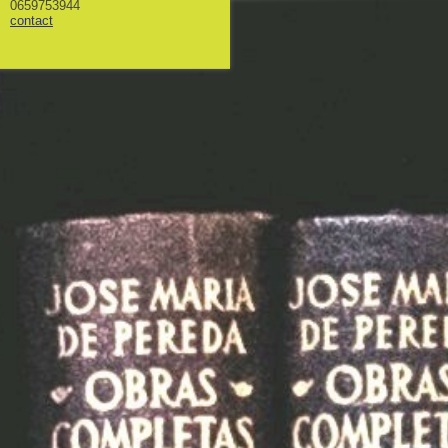
0659753944
contact