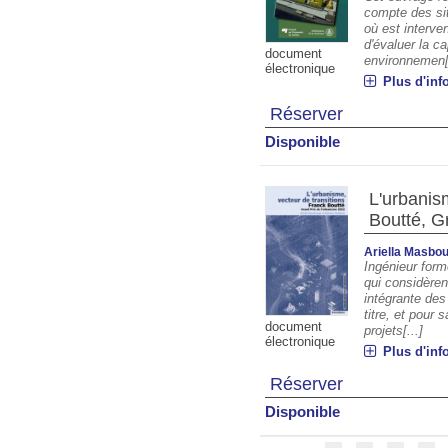
compte des si
où est interve
d'évaluer la c
document
environnemen[.
électronique
Plus d'inf
Réserver
Disponible
L'urbanis
Boutté, G
Ariella Masbo
Ingénieur form
qui considèren
intégrante de
titre, et pour 
document
projets[...]
électronique
Plus d'inf
Réserver
Disponible