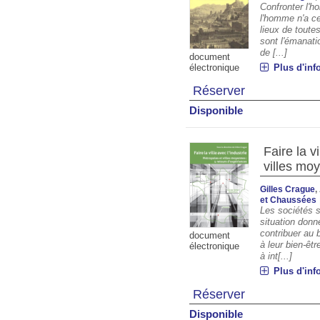
Confronter l'h
l'homme n'a ce
lieux de toute
sont l'émanati
de [...]
document
Plus d'inf
électronique
Réserver
Disponible
Faire la v
villes mo
Gilles Crague
,
et Chaussées
Les sociétés 
situation donn
contribuer au 
document
à leur bien-êt
électronique
à int[...]
Plus d'inf
Réserver
Disponible