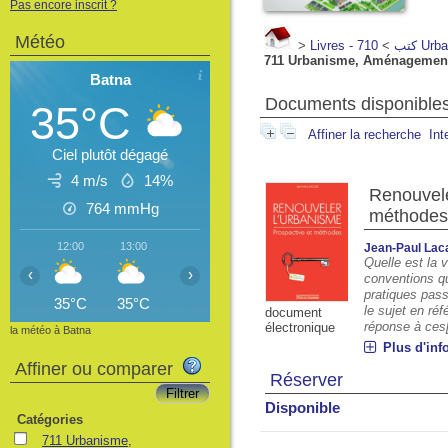
Pas encore inscrit ?
Météo
>
>
Livres - كتب
710 Ur
711 Urbanisme, Aménagement 
Batna
Documents disponibles 
35°C
Affiner la recherche
Int
Ciel plutôt dégagé
4 m/s
14%
Renouvele
764
mmHg
méthode
12:00
13:00
14:00
15:00
16:00
17:00
18
Jean-Paul Lac
Quelle est la 
‹
›
conventions q
pratiques pass
35°C
35°C
36°C
36°C
36°C
36°C
3
le sujet en ré
document
réponse à ces[
électronique
la météo à Batna
Plus d'inf
Affiner ou comparer
Réserver
Disponible
Catégories
711 Urbanisme,