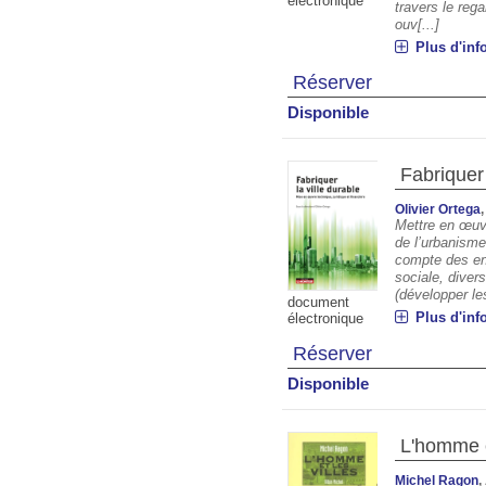
électronique
travers le rega
ouv[...]
Plus d'inf
Réserver
Disponible
Fabriquer 
Olivier Ortega
Mettre en œuv
de l’urbanisme
compte des en
sociale, divers
(développer les 
document
Plus d'inf
électronique
Réserver
Disponible
L'homme e
Michel Ragon
,