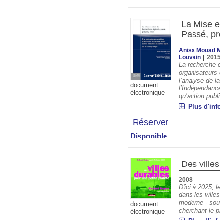
La Mise en
Passé, pr
Aniss Mouad 
|
Louvain
201
La recherche c
organisateurs 
l’analyse de l
document
l’Indépendance
électronique
qu’action publi
Plus d'inf
Réserver
Disponible
Des ville
2008
D'ici à 2025, l
dans les villes.
moderne - sous
document
cherchant le pr
électronique