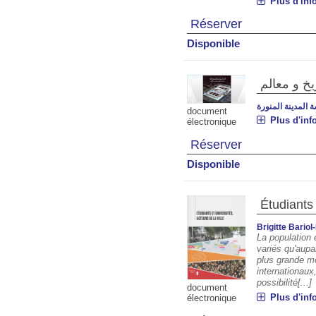
Plus d'inf
Réserver
Disponible
ريخ و معالم
المدينة المنورة
document
Plus d'inf
électronique
Réserver
Disponible
Étudiants 
Brigitte Bariol
La population 
variés qu'aupa
plus grande mo
internationaux
possibilité[...]
document
Plus d'inf
électronique