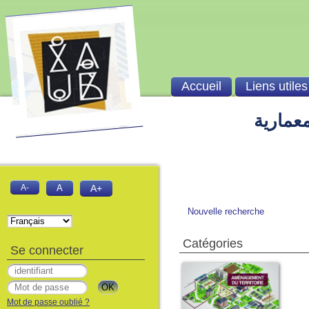
Accueil
Liens utiles
معمارية
A-
A
A+
Nouvelle recherche
Catégories
Se connecter
Mot de passe oublié ?