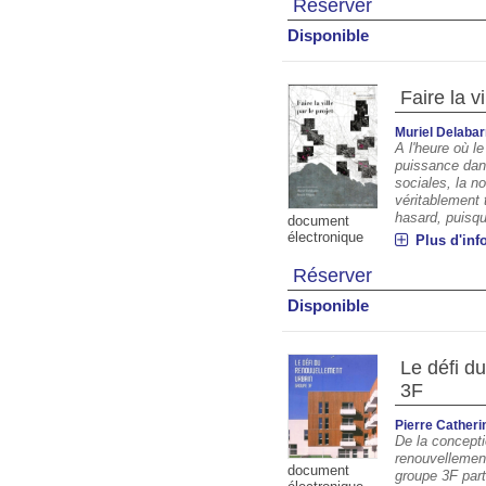
Réserver
Disponible
Faire la vi
Muriel Delabar
A l'heure où l
puissance dan
sociales, la n
véritablement 
hasard, puisque
document
électronique
Plus d'inf
Réserver
Disponible
Le défi d
3F
Pierre Catheri
De la concepti
renouvellement 
document
groupe 3F part