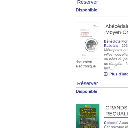
Réserver
Disponible
Abécédair
Moyen-Or
Bénédicte Flor
|
Rabelais
202
Métropoles ou 
villes nouvell
ou nées du pét
document
de réfugiés : 
électronique
les[...]
Plus d'inf
Réserver
Disponible
GRANDS 
REQUALI
Collectif
, Aute
Cet ouvrage ré