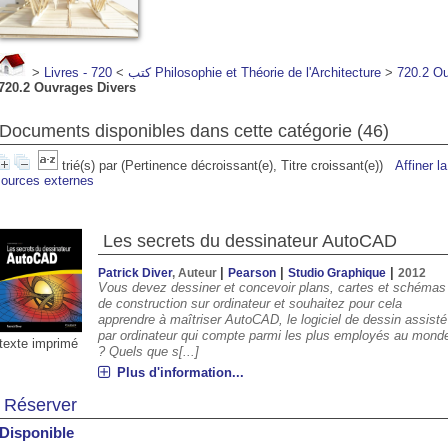
>
>
Livres - كتب
720 Philosophie et Théorie de l'Architecture
>
720.2 Ou
720.2 Ouvrages Divers
Documents disponibles dans cette catégorie (
46
)
trié(s) par
(Pertinence décroissant(e), Titre croissant(e))
Affiner l
sources externes
Les secrets du dessinateur AutoCAD
00
06:00
07:00
08:00
09:00
10:00
11:00
12:00
|
|
|
Patrick Diver
, Auteur
Pearson
Studio Graphique
2012
Vous devez dessiner et concevoir plans, cartes et schémas
°C
21°C
23°C
26°C
28°C
30°C
31°C
32°
de construction sur ordinateur et souhaitez pour cela
apprendre à maîtriser AutoCAD, le logiciel de dessin assisté
par ordinateur qui compte parmi les plus employés au mond
texte imprimé
? Quels que s[...]
Plus d'information...
Réserver
Disponible