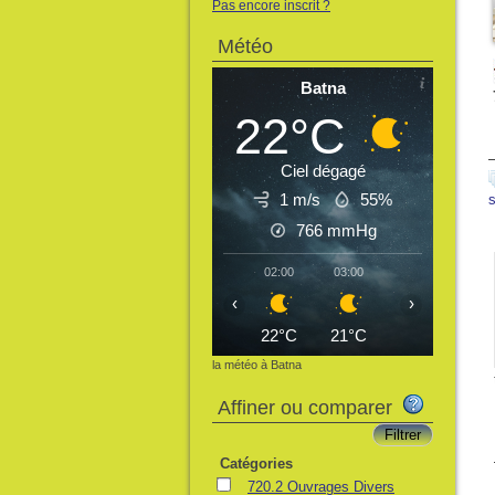
Pas encore inscrit ?
Météo
Batna
22°C
Ciel dégagé
1 m/s
55%
766
mmHg
02:00
03:00
04:00
05:
‹
›
22°C
21°C
21°C
21
la météo à Batna
Affiner ou comparer
Catégories
720.2 Ouvrages Divers