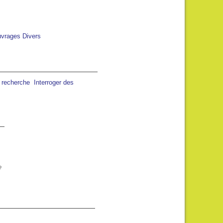
vrages Divers
a recherche
Interroger des
13:00
14:00
15:00
16:00
17:00
18:00
19:00
C
33°C
34°C
34°C
34°C
33°C
32°C
31°C
e