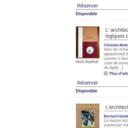
Réserver
Disponible
L' archite
logiques d
Christian Mole
dans les imme
apparaissent l
comme si leurs
texte imprimé
sorte de norme.
de règle[...]
Plus d'inf
Réserver
Disponible
L'archite
Bernard Hamb
La maison est,
expression maj