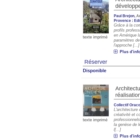
développ
Paul Brejon
, A
Provence : Ed
Grâce à la co
profils profes
en Amérique la
texte imprimé
paramètres de
l'approche [...]
Plus d'inf
Réserver
Disponible
Architectur
réalisatio
Collectif Ora
L'architecture
créativité et 
professionnel
texte imprimé
la genèse de le
l[...]
Plus d'inf