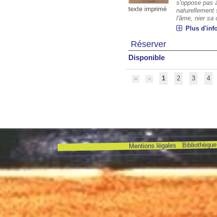
s'oppose pas à
texte imprimé
naturellement 
l'âme, nier sa c
Plus d'inf
Réserver
Disponible
1
2
3
4
Bibliothèque 
Mentions légales