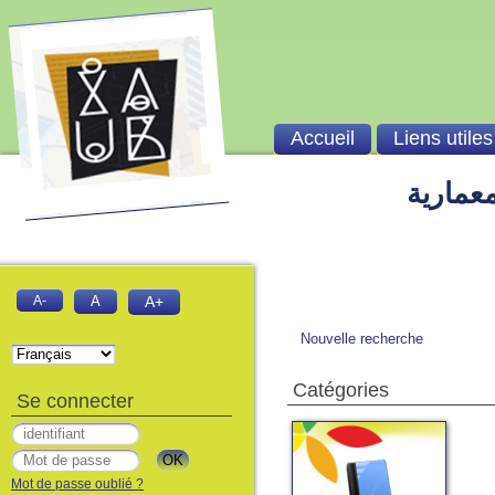
Accueil
Liens utiles
معمارية
A-
A
A+
Nouvelle recherche
Catégories
Se connecter
Mot de passe oublié ?