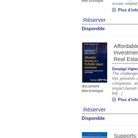
électronique
issues related t
Plus d'inf
Réserver
Disponible
Affordabl
Investmen
Real Esta
Deepiga Vign
The challenges
this presents a
companies, and
document
impact-based i
électronique
be[...]
Plus d'inf
Réserver
Disponible
Supports: