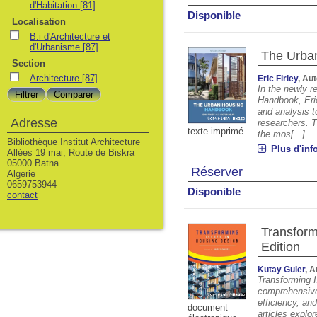
d'Habitation
[81]
Disponible
Localisation
B.i d'Architecture et
d'Urbanisme
[87]
The Urba
Section
Architecture
[87]
Eric Firley
, Au
In the newly 
Handbook, Eric
and analysis t
Adresse
researchers. T
texte imprimé
the mos[...]
Bibliothèque Institut Architecture
Plus d'inf
Allées 19 mai, Route de Biskra
05000 Batna
Réserver
Algerie
0659753944
Disponible
contact
Transform
Edition
Kutay Guler
, 
Transforming I
comprehensive 
efficiency, and
document
articles explo