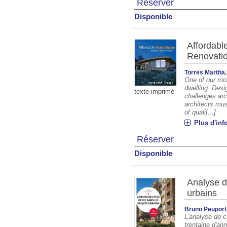
Réserver
Disponible
Affordabl
Renovati
Torres Martha
One of our mo
dwelling. Desi
texte imprimé
challenges arc
architects mus
of quali[...]
Plus d'inf
Réserver
Disponible
Analyse d
urbains
Bruno Peuport
L'analyse de c
trentaine d'an