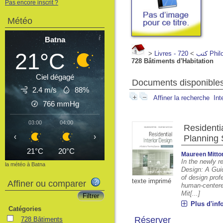
Pas encore inscrit ?
Météo
Batna
21°C
>
>
Livres - كتب
720 P
728 Bâtiments d'Habitation
Ciel dégagé
Documents disponibles 
2.4 m/s
88%
Affiner la recherche
Int
766
mmHg
03:00
04:00
05:00
06:00
07:00
08:00
09
Residentia
‹
›
Planning 
21°C
20°C
20°C
19°C
21°C
24°C
2
Maureen Mitto
In the newly re
la météo à Batna
Design: A Gui
of design prof
texte imprimé
Affiner ou comparer
human-centered
Mit[...]
Plus d'inf
Catégories
Réserver
728 Bâtiments