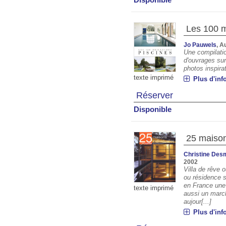
Les 100 m
Jo Pauwels
, A
Une compilatio
d'ouvrages sur
photos inspira
texte imprimé
Plus d'inf
Réserver
Disponible
25 maison
Christine Des
2002
Villa de rêve 
ou résidence s
en France une 
texte imprimé
aussi un march
aujour[...]
Plus d'inf