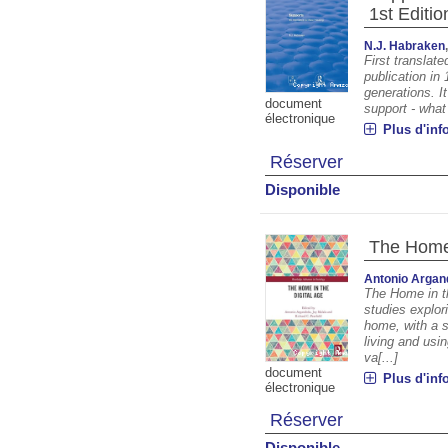
1st Editio
N.J. Habraken
First translate
publication in 
generations. It
document
support - what 
électronique
Plus d'inf
Réserver
Disponible
The Home 
Antonio Arga
The Home in th
studies explori
home, with a s
living and usi
va[...]
document
Plus d'inf
électronique
Réserver
Disponible