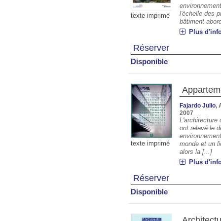
environnement
l'échelle des 
texte imprimé
bâtiment aborde
Plus d'inf
Réserver
Disponible
Apparteme
Fajardo Julio
,
2007
L'architecture
ont relevé le d
environnement e
texte imprimé
monde et un li
alors la [...]
Plus d'inf
Réserver
Disponible
Architectu