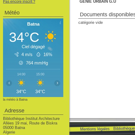
GÉNIE URBAIN G.U
Pas encore inscrit ?
Météo
Documents disponibles 
catégorie vide
Batna
34°C
Ciel dégagé
4 m/s
16%
764
mmHg
14:00
15:00
16:00
17:00
18:00
19:00
20
‹
›
34°C
34°C
34°C
34°C
33°C
31°C
2
la météo à Batna
Adresse
Bibliothèque Institut Architecture
Allées 19 mai, Route de Biskra
05000 Batna
Bibliothèque 
Mentions légales
Algerie