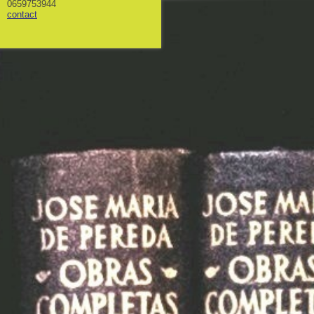
0659753944
contact