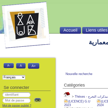
Accueil
Liens utiles
معمارية
A-
A
A+
Nouvelle recherche
Catégories
Se connecter
>
Thèse
(LICENCE) G.U
(LIC
2023
2024
Mot de passe oublié ?