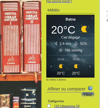
Pas encore inscrit ?
Météo
Batna
20°C
Ciel dégagé
2.4 m/s
91%
766
mmHg
04:00
05:00
06:00
07:
‹
›
20°C
20°C
19°C
21
la météo à Batna
Affiner ou comparer
Catégories
710 Urbanisme
[2]