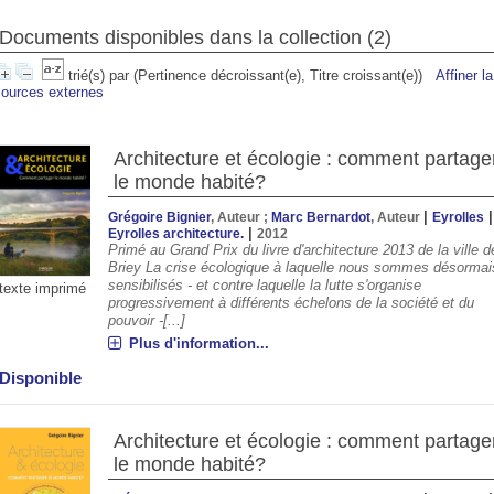
Documents disponibles dans la collection (
2
)
trié(s) par
(Pertinence décroissant(e), Titre croissant(e))
Affiner l
sources externes
Architecture et écologie : comment partage
le monde habité?
|
|
Grégoire Bignier
, Auteur ;
Marc Bernardot
, Auteur
Eyrolles
|
Eyrolles architecture.
2012
Primé au Grand Prix du livre d'architecture 2013 de la ville d
Briey La crise écologique à laquelle nous sommes désormai
00
08:00
09:00
10:00
11:00
12:00
13:00
14:00
sensibilisés - et contre laquelle la lutte s'organise
texte imprimé
progressivement à différents échelons de la société et du
pouvoir -[...]
°C
24°C
26°C
28°C
30°C
31°C
32°C
32°
Plus d'information...
Disponible
Architecture et écologie : comment partage
le monde habité?