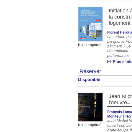
Initiation 
la constru
logement e
Florent Herou
La surface des
En quoi le PLU
texte imprimé
bâtiment ? Le 
déterminante s
performantes, n
Plus d'inf
Réserver
Disponible
Jean-Miche
l'oeuvre= 
François Lam
|
Moniteur
Hor
Jean-Michel Wi
texte imprimé
ouvert son bur
d'une équipe d