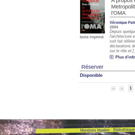
A propos 
Metropolit
l'OMA
Véronique Pa
2004
Depuis quelqu
l'architecture 
texte imprimé
soit fait réfé
déclarations d
sur le rôle et [.
Plus d'inf
Réserver
Disponible
1
Bibliothèque 
Mentions légales