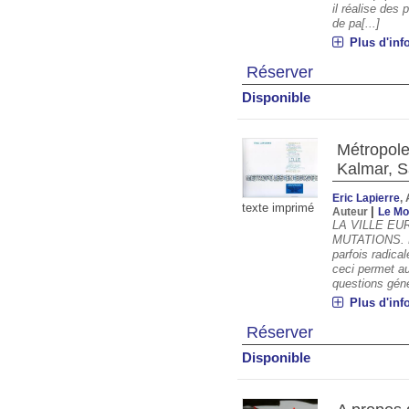
il réalise des
de pa[...]
Plus d'inf
Réserver
Disponible
Métropole
Kalmar, S
Eric Lapierre
,
texte imprimé
|
Auteur
Le Mo
LA VILLE E
MUTATIONS. L'
parfois radica
ceci permet a
questions gén
Plus d'inf
Réserver
Disponible