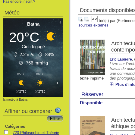
Pas encore inscrit ?
Documents disponibles 
Météo
trié(s) par
(Pertinenc
Batna
sources externes
20°C
Architectu
Ciel dégagé
contempo
2.2 m/s
89%
Eric Lapierre
,
766
mmHg
Livre sur l’ar
travail de dou
une commande 
05:00
06:00
07:00
08:00
09:00
10:00
11
texte imprimé
des photograph
‹
›
Plus d'inf
20°C
20°C
21°C
24°C
26°C
28°C
3
Réserver
la météo à Batna
Disponible
Affiner ou comparer
Architect
éthique po
Catégories
720 Philosophie et Théorie