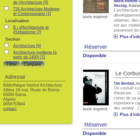
Marie-Hélène 
de l'Architecture
[5]
Herzog
, Auteu
724 Architecture Moderne
L'architecture
et Contemporaine
[1]
développement 
texte imprimé
urbaines, des 
Localisation
est aux matéri
B.i d'Architecture et
préservent les 
d'Urbanisme
[7]
Plus d'inf
Section
Architecture
[6]
Réserver
Architecture moderne (à
Disponible
partir de 1400)
[1]
Le Corbus
Adresse
Tim Benton
, A
Bibliothèque Institut Architecture
On connaît Le 
Allées 19 mai, Route de Biskra
théoricien ...
05000 Batna
connu de sa pe
Algerie
importance cap
0659753944
des année[...]
contact
texte imprimé
Plus d'inf
Réserver
Disponible