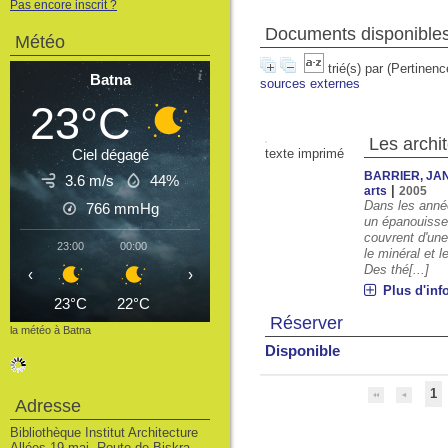
Pas encore inscrit ?
Documents disponibles 
Météo
trié(s) par
(Pertinenc
Batna
sources externes
23°C
Les archi
Ciel dégagé
texte imprimé
BARRIER, JA
3.6 m/s
44%
|
arts
2005
Dans les année
766
mmHg
un épanouissem
couvrent d'un
23:00
00:00
01:00
02:00
03:00
04:00
05
le minéral et 
Des thé[...]
‹
›
Plus d'inf
23°C
22°C
22°C
21°C
21°C
20°C
2
Réserver
la météo à Batna
Disponible
1
Adresse
Bibliothèque Institut Architecture
Allées 19 mai, Route de Biskra