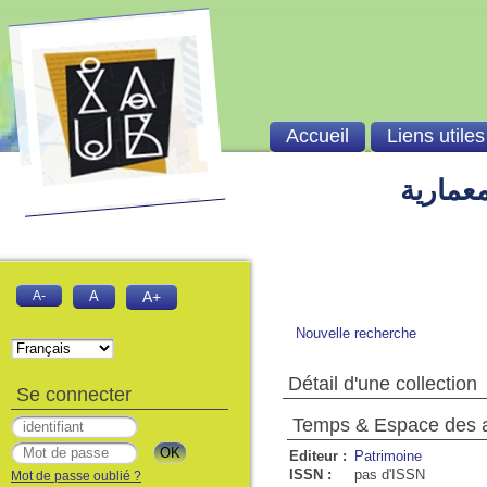
Accueil
Liens utiles
معمارية
A-
A
A+
Nouvelle recherche
Détail d'une collection
Se connecter
Temps & Espace des a
Editeur :
Patrimoine
ISSN :
pas d'ISSN
Mot de passe oublié ?