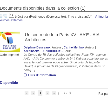
Documents disponibles dans la collection (
1
)
trié(s) par
(Pertinence décroissant(e), Titre croissant(e))
Affiner l
sources externes
Un centre de tri à Paris XV : AA'E - AIA
Architectes
|
Delphine Desveaux
, Auteur ;
Carine Merlino
, Auteur
|
|
Archibooks
ARCHIBOOKS
2011
Le Centre de Tri des collectes sélectives Paris XV, agence
texte imprimé
AA'E - AIA Ce premier centre de tri à l'adresse parisienne es
00
20:00
21:00
22:00
23:00
00:00
01:00
02:00
aussi le tout premier éco-centre. Situé près de la porte
Balard, à proximité de l'Aquaboulevard, il s'intègre dans un
nouv[...]
°C
29°C
27°C
26°C
25°C
24°C
23°C
23°
Plus d'information...
Disponible
1
(1 - 1 / 1)
Par pa