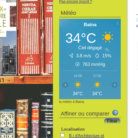
Pas encore inscrit ?
Météo
Batna
34°C
Ciel dégagé
3.8 m/s
15%
763
mmHg
16:00
17:00
18:00
19:
‹
›
34°C
34°C
33°C
31
la météo à Batna
Affiner ou comparer
Localisation
B.i d'Architecture et