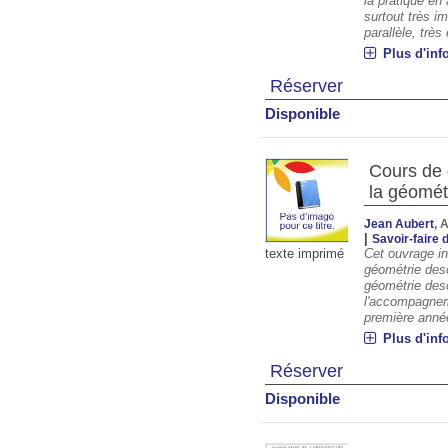
la pratique en
surtout très im
parallèle, très
Plus d'inf
Réserver
Disponible
Cours de d
la géomét
Jean Aubert
, 
|
Savoir-faire 
Cet ouvrage int
texte imprimé
géométrie desc
géométrie desc
l'accompagnem
première année
Plus d'inf
Réserver
Disponible