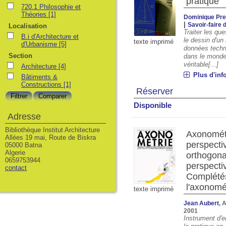
pratique
720.1 Philosophie et
Théories
[1]
Dominique Pre
|
Savoir-faire 
Localisation
Traiter les qu
B.i d'Architecture et
le dessin d'un
texte imprimé
d'Urbanisme
[5]
données techn
Section
dans le monde 
véritable[...]
Architecture
[4]
Plus d'inf
Bâtiments &
Constructions
[1]
Réserver
Disponible
Adresse
Bibliothèque Institut Architecture
Axonométr
Allées 19 mai, Route de Biskra
perspectiv
05000 Batna
Algerie
orthogona
0659753944
perspectiv
contact
Complété
l'axonomé
texte imprimé
Jean Aubert
, 
2001
Instrument d'