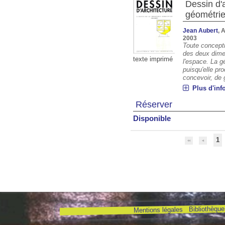
Dessin d'a
géométrie
Jean Aubert
, 
2003
Toute concepti
des deux dime
texte imprimé
l'espace. La g
puisqu'elle p
concevoir, de g
Plus d'inf
Réserver
Disponible
1
Bibliothèque 
Mentions légales