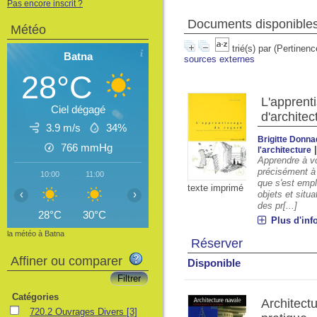
Pas encore inscrit ?
Documents disponibles 
Météo
trié(s) par
(Pertinenc
Batna
sources externes
28°C
L'apprent
Ciel dégagé
d'archite
3.9 m/s
34%
Brigitte Donna
766
mmHg
l'architecture
Apprendre à vo
précisément à l
10:00
11:00
12:00
13:00
14:00
15:00
16
que s'est empl
texte imprimé
‹
›
objets et situa
des pr[...]
28°C
30°C
31°C
32°C
32°C
33°C
3
Plus d'inf
la météo à Batna
Réserver
Affiner ou comparer
Disponible
Catégories
Architect
720.2 Ouvrages Divers
[3]