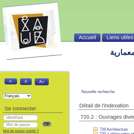
Accueil
Liens utiles
معمارية
A-
A
A+
Nouvelle recherche
Détail de l'indexation
Se connecter
720.2 : Ouvrages dive
720 Architecture
Mot de passe oublié ?
720.1 philosophie et