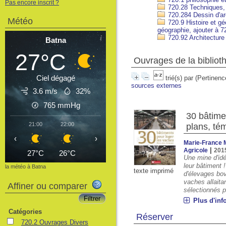
Pas encore inscrit ?
720.28 Techniques, 
720.284 Dessin d'ar
Météo
720.9 Histoire et gé
géographie, ajouter à 7
720.92 Architecture
Batna
27°C
Ouvrages de la bibliot
Ciel dégagé
trié(s) par
(Pertinenc
sources externes
3.6 m/s
32%
765
mmHg
30 bâtime
21:00
22:00
23:00
00:00
01:00
02:00
03
plans, te
‹
›
Marie-France 
|
Agricole
201
27°C
26°C
25°C
24°C
23°C
22°C
2
Une mine d'idé
leur bâtiment 
la météo à Batna
texte imprimé
d'élevages bo
vaches allaita
Affiner ou comparer
sélectionnés p
Plus d'inf
Catégories
Réserver
720.2 Ouvrages Divers