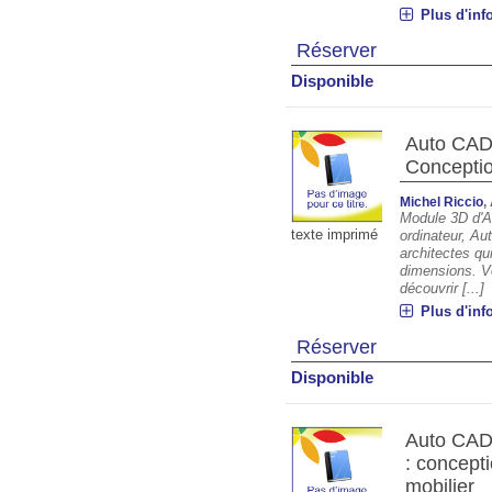
Plus d'inf
Réserver
Disponible
Auto CAD 
Conceptio
Michel Riccio
,
Module 3D d'Au
texte imprimé
ordinateur, Au
architectes qu
dimensions. Vo
découvrir [...]
Plus d'inf
Réserver
Disponible
Auto CAD 
: concept
mobilier