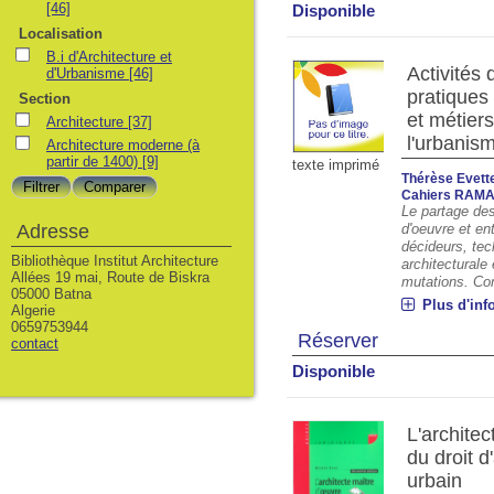
[46]
Disponible
Localisation
B.i d'Architecture et
Activités
d'Urbanisme
[46]
pratiques 
Section
et métier
Architecture
[37]
l'urbanis
Architecture moderne (à
partir de 1400)
[9]
texte imprimé
Thérèse Evett
Cahiers RAMA
Le partage des
Adresse
d'oeuvre et ent
décideurs, tec
Bibliothèque Institut Architecture
architecturale
Allées 19 mai, Route de Biskra
mutations. Co
05000 Batna
Plus d'inf
Algerie
0659753944
Réserver
contact
Disponible
L'architec
du droit d
urbain