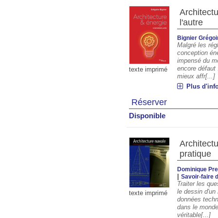
Architectu
l'autre
Bignier Grégoi
Malgré les ré
conception éne
impensé du mon
encore défaut 
texte imprimé
mieux affr[...]
Plus d'inf
Réserver
Disponible
Architect
pratique
Dominique Pre
|
Savoir-faire 
Traiter les qu
le dessin d'un
texte imprimé
données techn
dans le monde 
véritable[...]