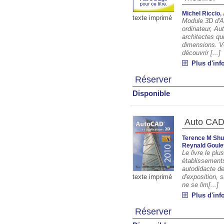
Michel Riccio
,
texte imprimé
Module 3D d'Au
ordinateur, Au
architectes qu
dimensions. Vo
découvrir [...]
Plus d'inf
Réserver
Disponible
Auto CAD 
Terence M Sh
Reynald Goule
Le livre le pl
établissement
autodidacte de
d'exposition, s
texte imprimé
ne se lim[...]
Plus d'inf
Réserver