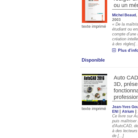
ou un mé
Michel Beaud
,
2003
« De la maîtri
texte imprimé
étudiant ou en
compte d’une 
création intel
à des règles[..
Plus d'inf
Disponible
Auto CAD 
3D, prése
fonctionna
professio
Jean-Yves Go
texte imprimé
|
|
ENI
Atrium
Ce livre sur A
puis maîtriser
d'AutoCAD, des
à des lecteur
de [...]