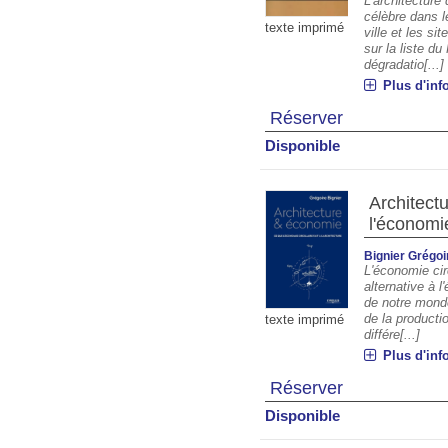
L'architecture 
célèbre dans l
texte imprimé
ville et les si
sur la liste d
dégradatio[...]
Plus d'inf
Réserver
Disponible
Architect
l'économie
Bignier Grégoi
L'économie ci
alternative à 
de notre mond
de la productio
texte imprimé
différe[...]
Plus d'inf
Réserver
Disponible