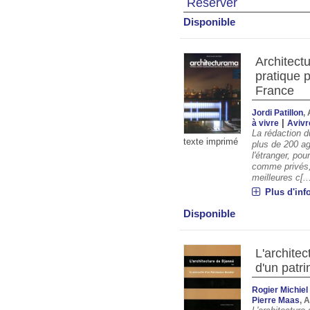
Réserver
Disponible
Architectu
pratique 
France
Jordi Patillon
,
|
à vivre
Avivr
La rédaction d
texte imprimé
plus de 200 ag
l'étranger, pou
comme privés, 
meilleures c[..
Plus d'inf
Disponible
L'architec
d'un patr
Rogier Michie
Pierre Maas
, 