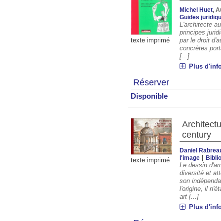
Michel Huet
, A
Guides juridiq
L'architecte a
principes jurid
texte imprimé
par le droit d'
concrètes porta
[...]
Plus d'inf
Réserver
Disponible
Architect
century
Daniel Rabrea
|
l'image
Bibli
texte imprimé
Le dessin d'ar
diversité et a
son indépendan
l'origine, il n
art [...]
Plus d'inf