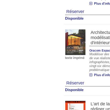
Plus d'inf
Réserver
Disponible
Architect
modélisat
d'intérieur
Oracom
Espa
Modéliser des
texte imprimé
de vue réaliste
infographistes
vingt-six démo
problématique [
Plus d'inf
Réserver
Disponible
L’art de l
rédiger u