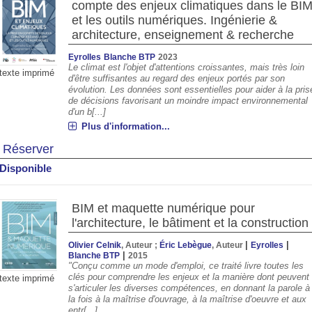
compte des enjeux climatiques dans le BI
et les outils numériques. Ingénierie &
architecture, enseignement & recherche
Eyrolles
Blanche BTP
2023
Le climat est l'objet d'attentions croissantes, mais très loin
texte imprimé
d'être suffisantes au regard des enjeux portés par son
évolution. Les données sont essentielles pour aider à la pris
de décisions favorisant un moindre impact environnemental
d'un b[...]
Plus d'information...
Réserver
Disponible
BIM et maquette numérique pour
l'architecture, le bâtiment et la construction
|
|
Olivier Celnik
, Auteur ;
Éric Lebègue
, Auteur
Eyrolles
|
Blanche BTP
2015
"Conçu comme un mode d'emploi, ce traité livre toutes les
clés pour comprendre les enjeux et la manière dont peuvent
texte imprimé
s'articuler les diverses compétences, en donnant la parole à
la fois à la maîtrise d'ouvrage, à la maîtrise d'oeuvre et aux
entr[...]