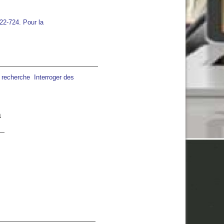
722-724. Pour la
a recherche
Interroger des
a
20:00
21:00
22:00
23:00
00:00
01:00
02:00
C
29°C
27°C
26°C
25°C
24°C
23°C
23°C