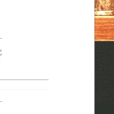
 à
et
e
e