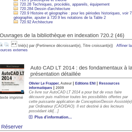
720.28 Techniques, procédés, appareils, équipement
720.284 Dessin d'architecture
720.9 Histoire et géographie : pour les périodes historiques, voir 
géographie, ajouter à 720.9 les notations de la Table 2
720.92 Architecture
Ouvrages de la bibliothèque en indexation 720.2 (
46
)
trié(s) par
(Pertinence décroissant(e), Titre croissant(e))
Affiner l
sources externes
Auto CAD LT 2014 : des fondamentaux à l
00
13:00
14:00
15:00
16:00
17:00
18:00
19:00
présentation détaillée
|
|
Olivier Le Frapper
, Auteur
Editions ENI
Ressources
|
informatiques
2009
°C
33°C
34°C
34°C
34°C
34°C
33°C
31°
Ce livre sur AutoCAD LT 2014 a pour but de vous faire
découvrir puis maîtriser toutes les possibilités offertes par
texte imprimé
cette puissante application de Conception/Dessin Assisté(e)
par Ordinateur (CAO/DAO). Il est destiné à des lecteurs
possédant idé[...]
Plus d'information...
Réserver