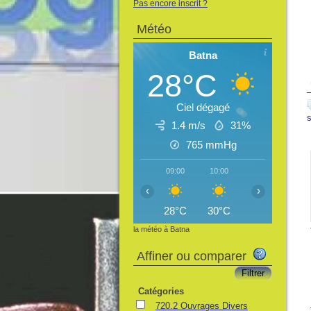
Pas encore inscrit ?
Météo
Batna
28°C
Ciel dégagé
1.4 m/s
31%
765
mmHg
09:00
10:00
11:00
12:
‹
›
28°C
30°C
31°C
32
la météo à Batna
Affiner ou comparer
Catégories
720.2 Ouvrages Divers