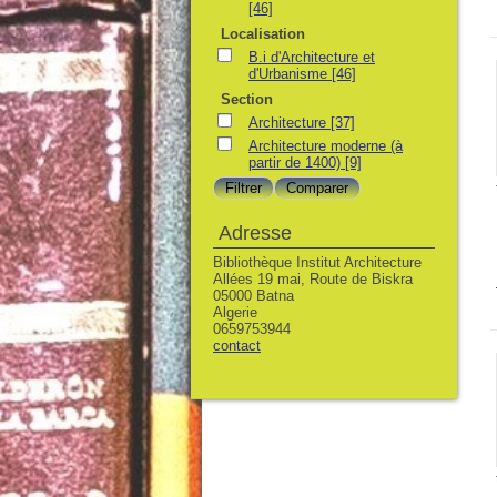
[46]
Localisation
B.i d'Architecture et
d'Urbanisme
[46]
Section
Architecture
[37]
Architecture moderne (à
partir de 1400)
[9]
Adresse
Bibliothèque Institut Architecture
Allées 19 mai, Route de Biskra
05000 Batna
Algerie
0659753944
contact