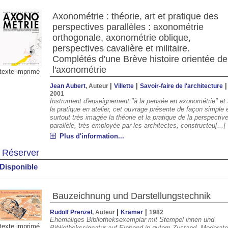
Axonométrie : théorie, art et pratique des
perspectives parallèles : axonométrie
orthogonale, axonométrie oblique,
perspectives cavalière et militaire.
Complétés d'une Brève histoire orientée de
l'axonométrie
texte imprimé
|
|
|
Jean Aubert
, Auteur
Villette
Savoir-faire de l'architecture
2001
Instrument d'enseignement "à la pensée en axonométrie" et
la pratique en atelier, cet ouvrage présente de façon simple 
surtout très imagée la théorie et la pratique de la perspectiv
parallèle, très employée par les architectes, constructeu[...]
Plus d'information...
Réserver
Disponible
Bauzeichnung und Darstellungstechnik
|
|
Rudolf Prenzel
, Auteur
Krämer
1982
Ehemaliges Bibliotheksexemplar mit Stempel innen und
texte imprimé
Bibliothekssignatur auf Einband in gutem Zustand. Moderat