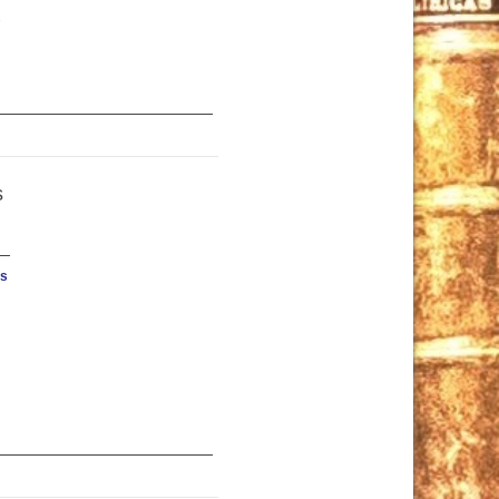
s
s
ns