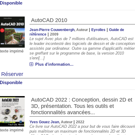
Disponible
AutoCAD 2010
|
|
Jean-Pierre Couwenbergh
, Auteur
Eyrolles
Guide de
|
référence
2009
Le sujet Avec plus de 7 millions d'utilisateurs, AutoCAD est
le leader incontesté des logiciels de dessin et de conception
assistés par ordinateur. Outre sa gamme d'applicatifs métier
texte imprimé
se greffant sur le programme de base, la version 2010
s'enri[...]
Plus d'information...
Réserver
Disponible
AutoCAD 2022 : Conception, dessin 2D et
3D, présentation. Tous les outils et
fonctionnalités avancées...
|
Yves Gouez Jean
, Auteur
2022
Ce livre sur AutoCAD 2022 a pour but de vous faire découvri
texte imprimé
puis maîtriser un maximum de fonctionnalités 2D et 3D