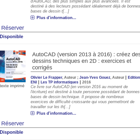
d'AutoCAD, des plus simples aux plus avancées. Il est
destiné à des lecteurs possédant idéalement déjà de bonne
bases de dessin t[...]
Plus d'information...
Réserver
Disponible
AutoCAD (version 2013 à 2016) : créez de
dessins techniques en 2D : exercices et
corrigés
|
Olivier Le Frapper
, Auteur ;
Jean-Yves Gouez
, Auteur
Editio
|
|
ENI
Les TP informatiques
2016
texte imprimé
Ce livre sur AutoCAD (en version 2016 au moment de
l'écriture) est destiné à toute personne possédant de bonnes
bases de dessin technique. Il propose de nombreux
exercices de difficulté croissante qui vous permettront de
travailler sur les th[...]
Plus d'information...
Réserver
Disponible