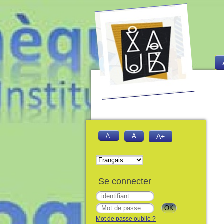
A-
A
A+
Se connecter
Mot de passe oublié ?