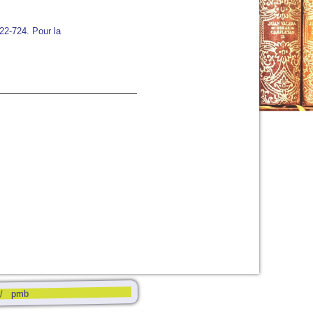
722-724. Pour la
17:00
18:00
19:00
20:00
21:00
22:00
23:00
C
31°C
30°C
29°C
27°C
26°C
25°C
24°C
pmb
om/