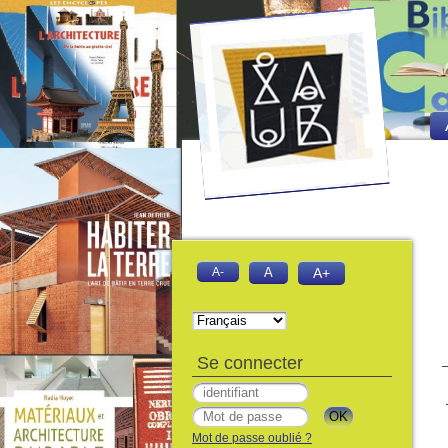
A-
A
A+
Se connecter
Mot de passe oublié ?