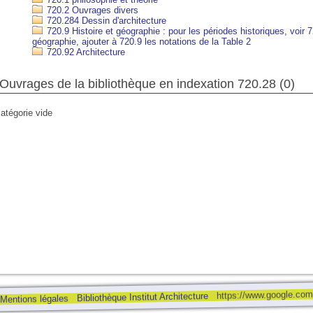
720.2 Ouvrages divers
720.284 Dessin d'architecture
720.9 Histoire et géographie : pour les périodes historiques, voir 
géographie, ajouter à 720.9 les notations de la Table 2
720.92 Architecture
Ouvrages de la bibliothèque en indexation 720.28 (
0
)
atégorie vide
00
10:00
11:00
12:00
13:00
14:00
15:00
16:00
°C
28°C
30°C
31°C
32°C
32°C
32°C
32°
https://www.google.c
Bibliothèque Institut Architecture
Mentions légales