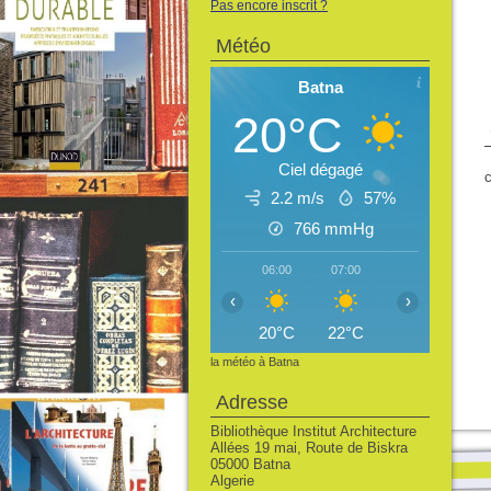
Pas encore inscrit ?
Météo
Batna
20°C
Ciel dégagé
c
2.2 m/s
57%
766
mmHg
06:00
07:00
08:00
09:
‹
›
20°C
22°C
24°C
26
la météo à Batna
Adresse
Bibliothèque Institut Architecture
Allées 19 mai, Route de Biskra
05000 Batna
Algerie