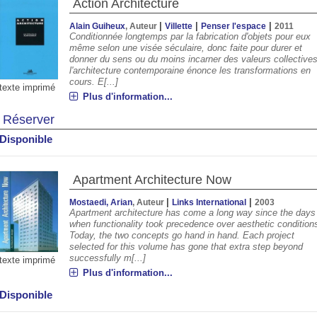
Action Architecture
|
|
|
Alain Guiheux
, Auteur
Villette
Penser l'espace
2011
Conditionnée longtemps par la fabrication d'objets pour eux
même selon une visée séculaire, donc faite pour durer et
donner du sens ou du moins incarner des valeurs collectives
l'architecture contemporaine énonce les transformations en
cours. E[...]
texte imprimé
Plus d'information...
Réserver
Disponible
Apartment Architecture Now
|
|
Mostaedi, Arian
, Auteur
Links International
2003
Apartment architecture has come a long way since the days
when functionality took precedence over aesthetic condition
Today, the two concepts go hand in hand. Each project
selected for this volume has gone that extra step beyond
successfully m[...]
texte imprimé
Plus d'information...
Disponible