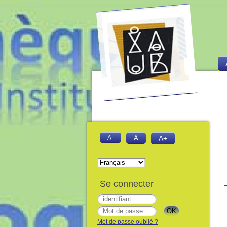
A-
A
A+
Se connecter
Mot de passe oublié ?