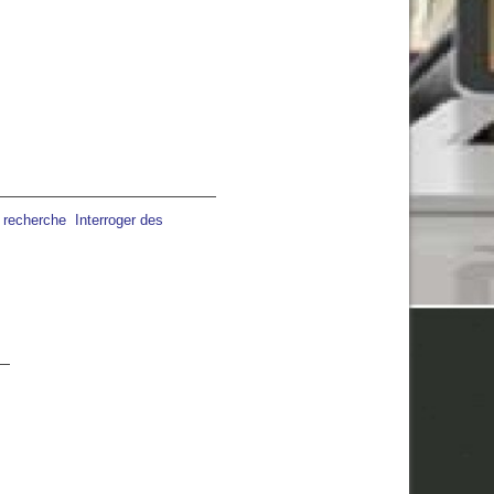
a recherche
Interroger des
21:00
22:00
23:00
00:00
01:00
02:00
03:00
C
28°C
27°C
27°C
26°C
25°C
24°C
24°C