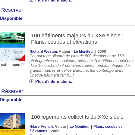
Plus d'information...
Réserver
Disponible
100 bâtiments majeurs du XXe siècle :
Plans, coupes et élévations
|
|
Richard Weston
, Auteur
Le Moniteur
2008
Cet ouvrage, illustré de plus de 500 dessins et de 150
photographies en couleurs, présente 106 bâtiments célèbres
texte imprimé
du XXe siècle, dont certaines œuvres emblématiques des
grands maîtres et celles d’architectes contemporains.
Chaque bâtiment fait l[...]
Plus d'information...
Réserver
Disponible
100 logements collectifs du XXe siècle
|
|
Hilary French
, Auteur
Le Moniteur
Plans, coupes et
|
élévations
2009