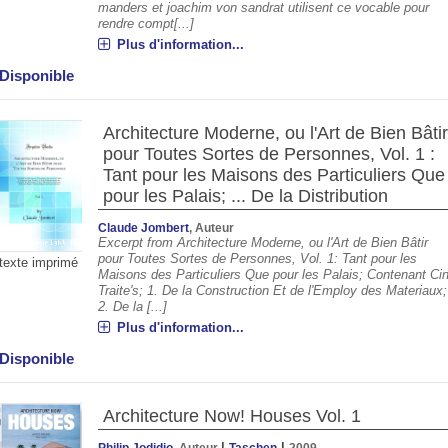
manders et joachim von sandrat utilisent ce vocable pour
rendre compt[...]
Plus d'information...
Disponible
Architecture Moderne, ou l'Art de Bien Bâti
pour Toutes Sortes de Personnes, Vol. 1 :
Tant pour les Maisons des Particuliers Que
pour les Palais; ... De la Distribution
Claude Jombert
, Auteur
Excerpt from Architecture Moderne, ou l'Art de Bien Bâtir
pour Toutes Sortes de Personnes, Vol. 1: Tant pour les
texte imprimé
Maisons des Particuliers Que pour les Palais; Contenant Ci
Traite's; 1. De la Construction Et de l'Employ des Materiaux;
2. De la [...]
Plus d'information...
Disponible
Architecture Now! Houses Vol. 1
|
|
Philip Jodidio
, Auteur
Taschen
2009