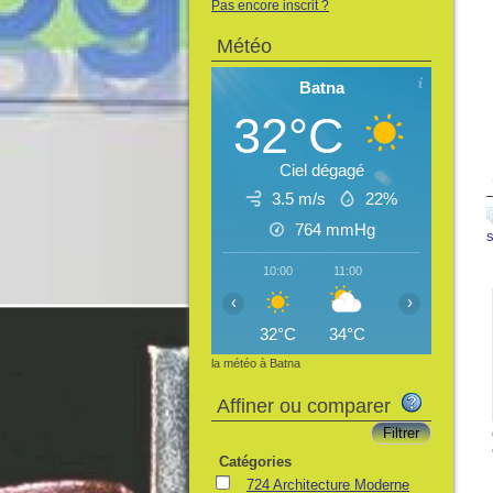
Pas encore inscrit ?
Météo
Batna
32°C
Ciel dégagé
3.5 m/s
22%
764
mmHg
10:00
11:00
12:00
13:
‹
›
32°C
34°C
35°C
35
la météo à Batna
Affiner ou comparer
Catégories
724 Architecture Moderne