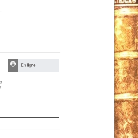
s,
En ligne
es
s