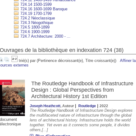
724.14 1500-1599
724.16 1600-1699 Baroque
724.19 1700-1799
724.2 Néoclassique
724.3 Néogothique
724.5 1800-1899
724.6 1900-1999
724.7 Architecture: 2000 - ...
Ouvrages de la bibliothèque en indexation 724 (
38
)
trié(s) par
(Pertinence décroissant(e), Titre croissant(e))
Affiner l
sources externes
00
14:00
15:00
16:00
17:00
18:00
19:00
20:00
The Routledge Handbook of Infrastructure
Design : Global Perspectives from
°C
36°C
36°C
36°C
36°C
34°C
33°C
30°
Architectural History 1st Edition
|
|
Joseph Heathcott
, Auteur
‎ Routledge
2022
The Routledge Handbook of Infrastructure Design explores
the multifaceted nature of infrastructure through the global
document
lens of architectural history. Infrastructure holds the world
électronique
together. Yet even as it connects some people, it divides
others,[...]