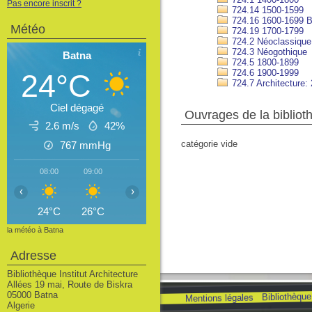
Pas encore inscrit ?
724.14 1500-1599
724.16 1600-1699 
Météo
724.19 1700-1799
724.2 Néoclassique
724.3 Néogothique
Batna
724.5 1800-1899
724.6 1900-1999
24°C
724.7 Architecture: 2
Ciel dégagé
Ouvrages de la bibliot
2.6 m/s
42%
catégorie vide
767
mmHg
08:00
09:00
10:00
11:00
12:00
13:00
14
‹
›
24°C
26°C
28°C
30°C
31°C
32°C
3
la météo à Batna
Adresse
Bibliothèque Institut Architecture
Allées 19 mai, Route de Biskra
05000 Batna
Bibliothèque 
Mentions légales
Algerie