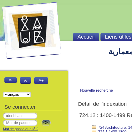
Accueil
Liens utiles
معمارية
A-
A
A+
Nouvelle recherche
Détail de l'indexation
Se connecter
724.12 : 1400-1499 R
724 Architecture, 1
Mot de passe oublié ?
724.1 1400-1800