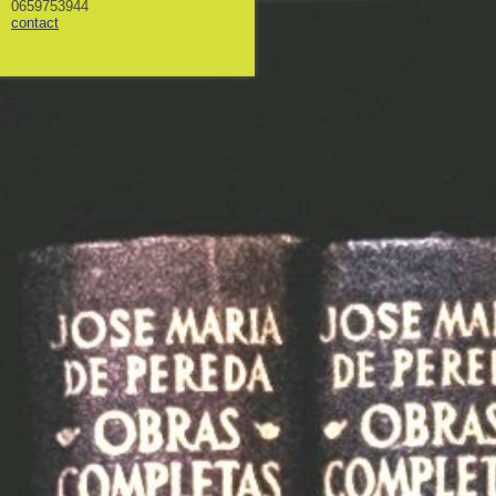
0659753944
contact