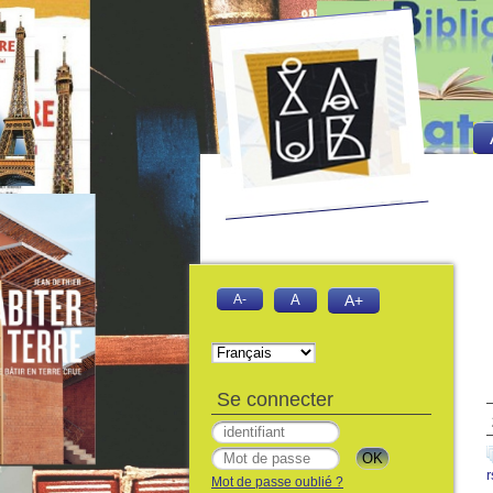
A-
A
A+
Se connecter
r
Mot de passe oublié ?