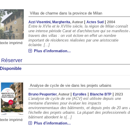
Villas de charme dans la province de Milan
|
|
Azzi Visentini, Margherita
, Auteur
Actes Sud
2004
Entre le XVIe et le XVIIIe siècle, la région de Milan connaît
une intense période Carat et d'architecture qui se manifeste 
travers des villas : on voit éclore en effet un nombre
important de résidences réalisées par une aristocratie
texte imprimé
éclairée. [...]
Plus d'information...
Réserver
Disponible
00
19:00
20:00
21:00
22:00
23:00
00:00
01:00
Analyse de cycle de vie dans les projets urbains
°C
31°C
29°C
27°C
26°C
25°C
24°C
23°
|
|
|
Bruno Peuportier
, Auteur
Eyrolles
Blanche BTP
2023
L'analyse de cycle de vie (ACV) est utilisée depuis une
trentaine d'années pour évaluer les impacts
environnementaux des bâtiments, et depuis près de 20 ans 
l'échelle des projets urbains. La plupart des professionnels 
bâtiment abordent le s[...]
texte imprimé
Plus d'information...