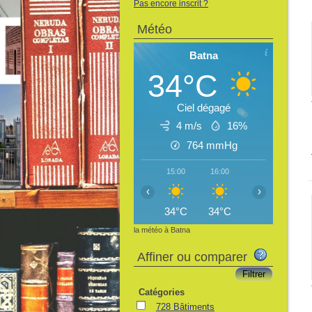
Pas encore inscrit ?
Météo
Batna
34°C
Ciel dégagé
4 m/s
16%
764
mmHg
15:00
16:00
17:00
18:
‹
›
34°C
34°C
34°C
33
la météo à Batna
Affiner ou comparer
Catégories
728 Bâtiments