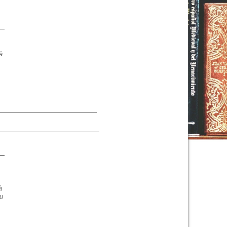
à
02:00
03:00
04:00
05:00
06:00
07:00
08:00
C
23°C
22°C
22°C
21°C
21°C
23°C
28°C
à
du