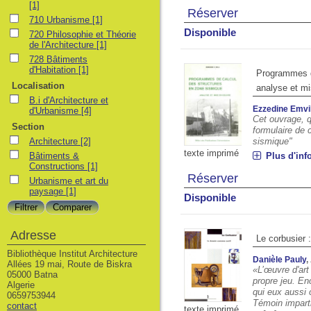
[1]
Réserver
710 Urbanisme
[1]
Disponible
720 Philosophie et Théorie
de l'Architecture
[1]
728 Bâtiments
d'Habitation
[1]
Programmes d
Localisation
analyse et m
B.i d'Architecture et
Ezzedine Emvi
d'Urbanisme
[4]
Cet ouvrage, qu
Section
formulaire de 
Architecture
[2]
sismique"
texte imprimé
Bâtiments &
Plus d'inf
Constructions
[1]
Réserver
Urbanisme et art du
paysage
[1]
Disponible
Adresse
Le corbusier 
Bibliothèque Institut Architecture
Danièle Pauly
,
Allées 19 mai, Route de Biskra
«L’œuvre d'art
05000 Batna
propre jeu. En
Algerie
qui eux aussi 
0659753944
Témoin impart
contact
texte imprimé