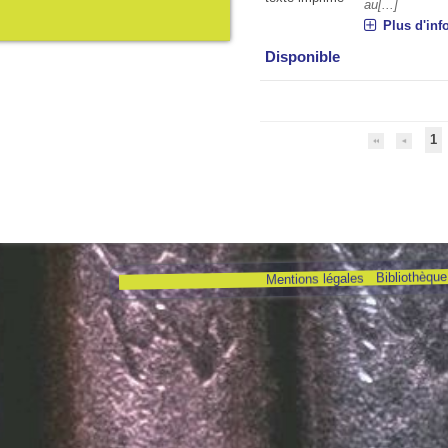
au[...]
Plus d'inf
Disponible
1
Bibliothèque 
Mentions légales