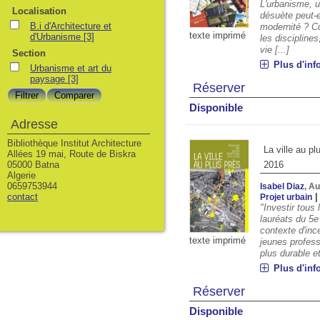
L'urbanisme, u
Localisation
désuète peut-el
B.i d'Architecture et
modernité ? C
texte imprimé
d'Urbanisme
[3]
les disciplines
vie [...]
Section
Plus d'inf
Urbanisme et art du
paysage
[3]
Réserver
Disponible
Adresse
Bibliothèque Institut Architecture
La ville au pl
Allées 19 mai, Route de Biskra
05000 Batna
2016
Algerie
0659753944
Isabel Diaz
, A
contact
Projet urbain
"Investir tous 
lauréats du 5
contexte d'inc
texte imprimé
jeunes profes
plus durable et 
Plus d'inf
Réserver
Disponible