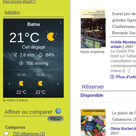
Pas encore inscrit ?
Météo
Grand prix de
grandes figur
Batna
Charbonneau, 
21°C
Bernardo Secch
Ariella Masbo
Ciel dégagé
|
urbain
2007
Le Grand Prix 
texte imprimé
2.6 m/s
84%
fond sur l'urba
consultation n
766
mmHg
contemporaines
mieux r[...]
02:00
03:00
04:00
05:00
06:00
07:00
08
Plus d'inf
‹
›
Réserver
21°C
21°C
20°C
20°C
19°C
21°C
2
Disponible
la météo à Batna
Affiner ou comparer
Le plaisir de
l'urbanisme 2
Catégories
Olivia Barbet-
2017
710 Urbanisme
[1]