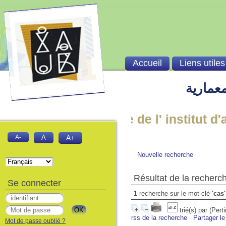
Accueil
Liens utiles
معمارية
 à la Bibliothèque de l' institut d'arc
A-
A
A+
Nouvelle recherche
Résultat de la recherc
Se connecter
1
recherche sur le mot-clé
'cas'
trié(s) par
(Pert
rss de la recherche
Partager le
Mot de passe oublié ?