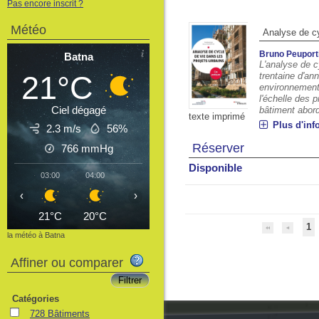
Pas encore inscrit ?
Météo
Analyse de cy
Bruno Peuport
Batna
L'analyse de c
21°C
trentaine d'an
environnement
l'échelle des 
Ciel dégagé
bâtiment aborde
texte imprimé
Plus d'inf
2.3 m/s
56%
Réserver
766
mmHg
Disponible
03:00
04:00
05:00
06:00
07:00
08:00
09
‹
›
21°C
20°C
20°C
20°C
22°C
24°C
2
1
la météo à Batna
Affiner ou comparer
Catégories
728 Bâtiments