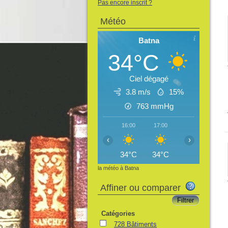
Pas encore inscrit ?
Météo
Batna
34°C
Ciel dégagé
3.8 m/s
15%
763
mmHg
16:00
17:00
18:00
19:
‹
›
34°C
34°C
33°C
31
la météo à Batna
Affiner ou comparer
Catégories
728 Bâtiments