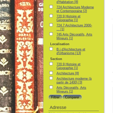
d'Habitation
[8]
724 Architecture Moderne
et Contemporaine
[2]
720.9 Histoire et
Géographie
[1]
724.7 Architecture 2000-
...
[1]
745 Arts Décoratifs, Arts
Mineurs
[1]
Localisation
B.i d'Architecture et
d'Urbanisme
[13]
Section
720.9 Histoire et
Géographie
[1]
Architecture
[8]
Architecture moderne (à
partir de 1400)
[3]
Arts Décoratifs, Arts
Mineurs
[1]
Adresse