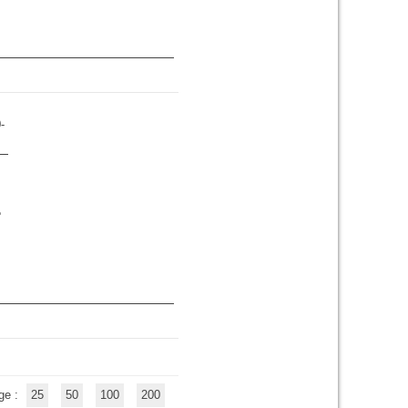
-
e
ge :
25
50
100
200