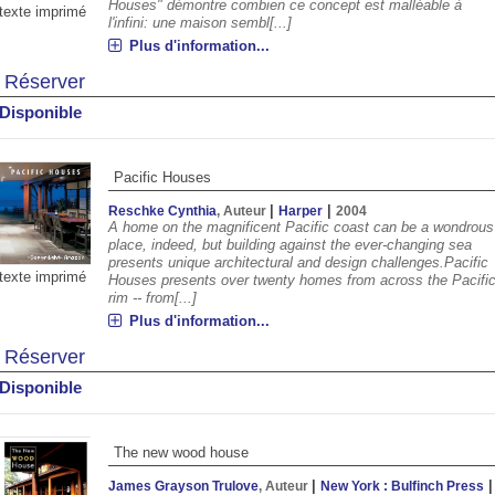
Houses" démontre combien ce concept est malléable à
texte imprimé
l'infini: une maison sembl[...]
Plus d'information...
Réserver
Disponible
Pacific Houses
|
|
Reschke Cynthia
, Auteur
Harper
2004
A home on the magnificent Pacific coast can be a wondrous
place, indeed, but building against the ever-changing sea
presents unique architectural and design challenges.Pacific
texte imprimé
Houses presents over twenty homes from across the Pacifi
rim -- from[...]
Plus d'information...
Réserver
Disponible
The new wood house
|
|
James Grayson Trulove
, Auteur
New York : Bulfinch Press