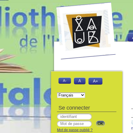
A-
A
A+
Se connecter
r
Mot de passe oublié ?