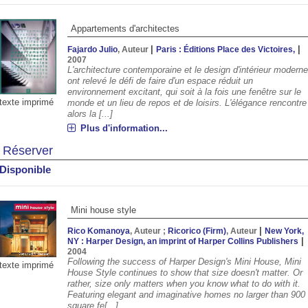
Appartements d'architectes
|
|
Fajardo Julio
, Auteur
Paris : Éditions Place des Victoires,
2007
L'architecture contemporaine et le design d'intérieur modern
ont relevé le défi de faire d'un espace réduit un
environnement excitant, qui soit à la fois une fenêtre sur le
texte imprimé
monde et un lieu de repos et de loisirs. L'élégance rencontre
alors la [...]
Plus d'information...
Réserver
Disponible
Mini house style
|
Rico Komanoya
, Auteur ;
Ricorico (Firm)
, Auteur
New York,
|
NY : Harper Design, an imprint of Harper Collins Publishers
2004
Following the success of Harper Design's Mini House, Mini
texte imprimé
House Style continues to show that size doesn't matter. Or
rather, size only matters when you know what to do with it.
Featuring elegant and imaginative homes no larger than 900
square fe[...]