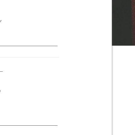
r
|
u