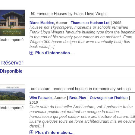
50 Favourite Houses by Frank Lloyd Wright
|
|
Diane Maddex
, Auteur
Thames et Hudson Ltd
2008
Houses not skyscrapers, museums or schools remained
Frank Lloyd Wrights favourite building type from the beginni
to the end of his seventy-year career as an architect. From
texte imprimé
Wrights 300 house designs that were eventually built, this
book visits[...]
Plus d'information...
Réserver
Disponible
00
20:00
21:00
22:00
23:00
00:00
01:00
02:00
archinature : exceptional houses in extraordinary settings
°C
29°C
27°C
26°C
25°C
24°C
23°C
23°
|
|
|
Wim Pauwels
, Auteur
Beta-Plus
Ouvrages sur l'habitat
2010
Cette suite du bestseller Archi-nature, vol. I présente treize
texte imprimé
nouveaux projets qui mettent en exergue la relation
harmonieuse qui peut exister entre architecture et nature. El
illustre quelques tours de force architecturaux mis en oeuvr
dans[...]
Plus d'information...