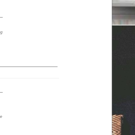
ng
03:00
04:00
05:00
06:00
07:00
08:00
09:00
C
22°C
22°C
21°C
21°C
23°C
28°C
30°C
le
e