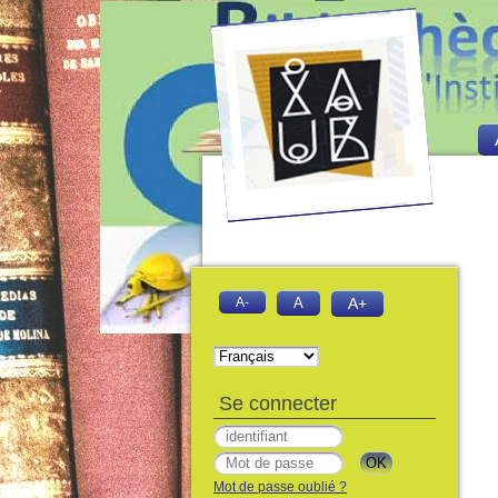
A-
A
A+
Se connecter
Mot de passe oublié ?