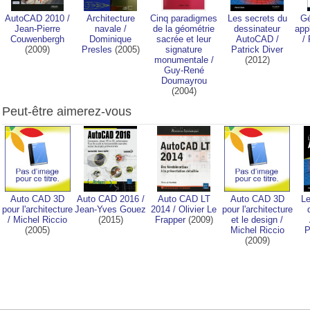
AutoCAD 2010
/
Architecture
Cinq paradigmes
Les secrets du
G
Jean-Pierre
navale
/
de la géométrie
dessinateur
app
Couwenbergh
Dominique
sacrée et leur
AutoCAD
/
/
(2009)
Presles
(2005)
signature
Patrick Diver
monumentale
/
(2012)
Guy-René
Doumayrou
(2004)
Peut-être aimerez-vous
Auto CAD 3D
Auto CAD 2016
/
Auto CAD LT
Auto CAD 3D
Le
pour l'architecture
Jean-Yves Gouez
2014
/
Olivier Le
pour l'architecture
/
Michel Riccio
(2015)
Frapper
(2009)
et le design
/
(2005)
Michel Riccio
P
(2009)