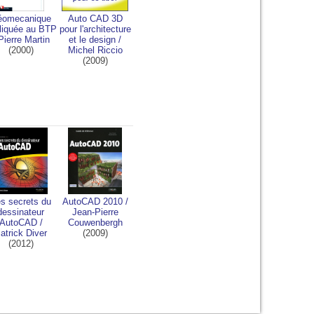
éomecanique
Auto CAD 3D
liquée au BTP
pour l'architecture
Pierre Martin
et le design
/
(2000)
Michel Riccio
(2009)
s secrets du
AutoCAD 2010
/
dessinateur
Jean-Pierre
AutoCAD
/
Couwenbergh
atrick Diver
(2009)
(2012)