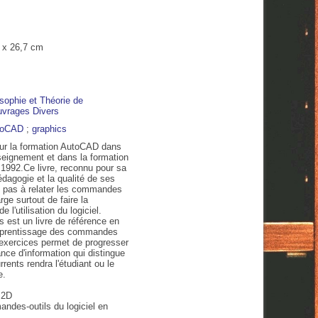
3 x 26,7 cm
Ouvrages Divers
toCAD
;
graphics
 pour la formation AutoCAD dans
seignement et dans la formation
 1992.Ce livre, reconnu pour sa
03:00
04:00
05:00
06:00
07:00
08:00
09:00
édagogie et la qualité de ses
ite pas à relater les commandes
ge surtout de faire la
 l'utilisation du logiciel.
C
21°C
20°C
20°C
20°C
22°C
24°C
26°C
s est un livre de référence en
'apprentissage des commandes
 exercices permet de progresser
nce d'information qui distingue
ents rendra l'étudiant ou le
e.
 2D
ndes-outils du logiciel en