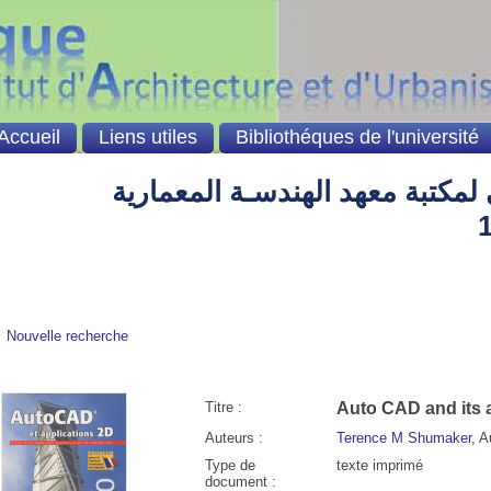
Accueil
Liens utiles
Bibliothéques de l'université
لمكتبة معهد الهندسـة المعمارية
Nouvelle recherche
Titre :
Auto CAD and its 
Auteurs :
Terence M Shumaker
, A
Type de
texte imprimé
document :