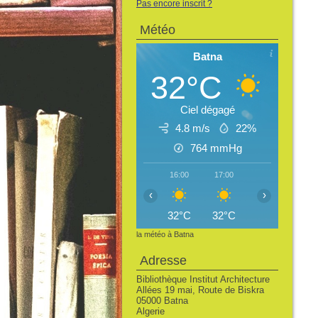
Pas encore inscrit ?
Météo
Batna
32°C
Ciel dégagé
4.8 m/s
22%
764
mmHg
16:00
17:00
18:00
19:
‹
›
32°C
32°C
30°C
28
la météo à Batna
Adresse
Bibliothèque Institut Architecture
Allées 19 mai, Route de Biskra
05000 Batna
Algerie