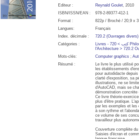
Editeur :
Reynald Goulet
, 2010
ISBN/ISSN/EAN :
978-2-89377-412-1
Format :
822p / Broché / 20,9 x 
Langues:
Français
Index. décimale :
720.2 (Ouvrages divers)
Catégories :
Livres - كتب > 720 Philosophie et Théorie de
l'Architecture > 720.2 
Mots-clés:
Computer graphics
;
Au
Résumé :
Le livre le plus utilisé
les établissements d'en
pour autodidacte depuis
00
20:00
21:00
22:00
23:00
00:00
01:00
02:00
clarté d'exposition, sa p
illustrations, ne se lim
d'AutoCAD, mais se char
démonstration concrète de
°C
27°C
26°C
24°C
23°C
22°C
22°C
21°
Ce livre théorie-exercice
plus d'être pratique. L
par les exemples et les
à son rythme et l'abonda
ce volume de ses concurr
travailleur plus autonom
Couverture complète du
Saisies d'écran et comma
langue française