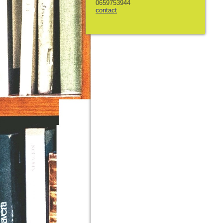
0659753944
contact