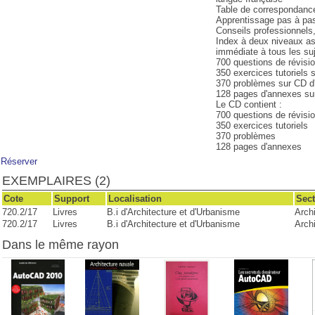
Table de correspondance 
Apprentissage pas à pas
Conseils professionnels,
Index à deux niveaux as
immédiate à tous les su
700 questions de révis
350 exercices tutoriel
370 problèmes sur CD 
128 pages d'annexes s
Le CD contient :
700 questions de révisi
350 exercices tutoriels
370 problèmes
128 pages d'annexes
Réserver
EXEMPLAIRES (2)
Cote
Support
Localisation
Sect
720.2/17
Livres
B.i d'Architecture et d'Urbanisme
Archi
720.2/17
Livres
B.i d'Architecture et d'Urbanisme
Archi
Dans le même rayon