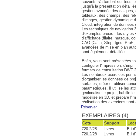
suivants s'attardent sur tous 
jusqu'à la présentation détail
gestion avancée des calques, 
tableaux, des champs, des réf
d'images, gestion dynamique de
Cloud, intégration de données 
Les techniques de navigation 3
d'exemples précis ; les styles
d'affichage (filaire, masqué, co
CAO (Catia, Step, Iges, ProE, 
avancées de mise en plan auto
sont également détaillées.
Enfin, vous sont présentées tou
configurer l'impression, d'impri
formats de consultation DWF 2
Les nombreux exercices permette
d'organiser les données de proj
surfaces, créer et utiliser co
paramétriques. Il utilise les at
géolocalise le projet, habille l
modélise en 3D, et prépare l'i
réalisation des exercices sont 
Réserver
EXEMPLAIRES (4)
Cote
Support
Loca
720.2/28
Livres
B.i d
720.2/28
Livres
B.i d