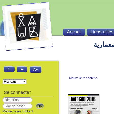
Accueil
Liens utiles
معمارية
A-
A
A+
Nouvelle recherche
Se connecter
Mot de passe oublié ?