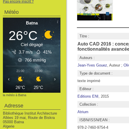
Pas encore inscrit ?
Météo
Batna
26°C
Titre :
Auto CAD 2016 : concepti
Ciel dégagé
fonctionnalités avance
3.7 m/s
41%
Auteurs :
766
mmHg
Jean-Yves Gouez
, Auteur ;
Oli
21:00
22:00
23:00
00:00
01:00
02:00
03
Type de document :
‹
›
texte imprimé
26°C
25°C
24°C
23°C
22°C
22°C
2
Editeur :
la météo à Batna
Editions ENI
, 2015
Collection :
Adresse
Atrium
Bibliothèque Institut Architecture
Allées 19 mai, Route de Biskra
ISBN/ISSN/EAN :
05000 Batna
Algerie
978-2-7460-9754-4