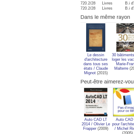
720.2/28
Livres
B.i d
720.2/28
Livres
B.i d
Dans le même rayon
Le dessin
30 bâtiment
d'architecture
loger les va
dans tous ses
Marie-Fra
états
/
Claude
Malterre
(2
Mignot
(2015)
Peut-être aimerez-vou
Auto CAD LT
Auto CAD
2014
/
Olivier Le
pour l'archit
Frapper
(2009)
/
Michel Ri
(2005)