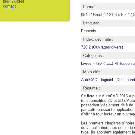
0659753944
contact
Format :
954p / Broché / 21,6 x 5 x 17,
Langues:
Français
Index. décimale :
720.2 (Ouvrages divers)
Catégories :
Livres -  > 720
Mots-clés:
AutoCAD
;
logiciel
;
Dessin ind
Résumé :
Ce livre sur AutoCAD 2016 a po
fonctionnalités 2D et 3D d'Aut
possédant idéalement déjà de b
par cette puissante applicatio
d'offrir à tout lecteur un ouvra
Les premiers chapitres s'intéres
de visualisation, aux outils de
type. Ils abordent également la