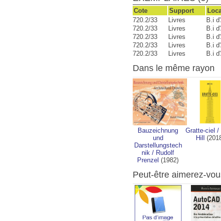
Cote
Support
Loca
720.2/33
Livres
B.i d
720.2/33
Livres
B.i d
720.2/33
Livres
B.i d
720.2/33
Livres
B.i d
720.2/33
Livres
B.i d
Dans le même rayon
Bauzeichnung
Gratte-ciel
/
und
Hill
(2018
Darstellungstech
nik
/
Rudolf
Prenzel
(1982)
Peut-être aimerez-vou