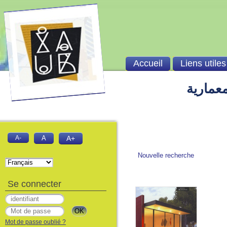
Accueil
Liens utiles
الفهرس 
A-
A
A+
Nouvelle recherche
Se connecter
Mot de passe oublié ?