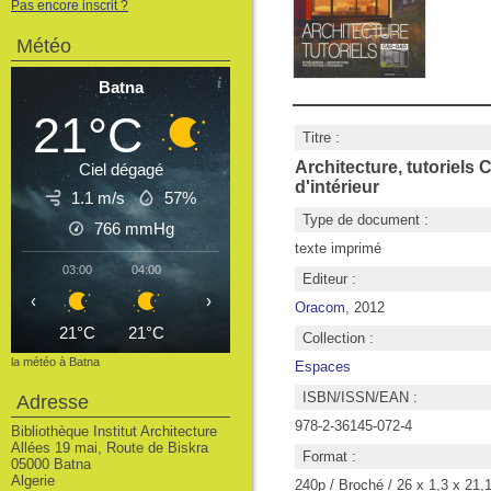
Pas encore inscrit ?
Météo
Batna
21°C
Titre :
Architecture, tutoriels 
Ciel dégagé
d'intérieur
1.1 m/s
57%
Type de document :
766
mmHg
texte imprimé
03:00
04:00
05:00
06:00
07:00
08:00
09
Editeur :
‹
›
Oracom
, 2012
21°C
21°C
21°C
21°C
23°C
26°C
2
Collection :
la météo à Batna
Espaces
ISBN/ISSN/EAN :
Adresse
978-2-36145-072-4
Bibliothèque Institut Architecture
Allées 19 mai, Route de Biskra
Format :
05000 Batna
Algerie
240p / Broché / 26 x 1,3 x 21,