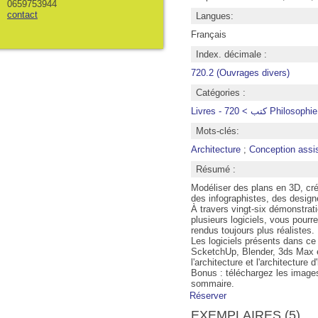
0659753944
contact
Langues:
Français
Index. décimale :
720.2 (Ouvrages divers)
Catégories :
Livres - كتب > 
Mots-clés:
Architecture
;
Conception assis
Résumé :
Modéliser des plans en 3D, cré
des infographistes, des design
À travers vingt-six démonstrat
plusieurs logiciels, vous pour
rendus toujours plus réalistes.
Les logiciels présents dans ce
ScketchUp, Blender, 3ds Max et 
l'architecture et l'architecture d'
Bonus : téléchargez les images
sommaire.
Réserver
EXEMPLAIRES (5)