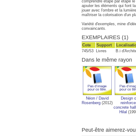
comprendre étape par étape le 
ajouter les éléments qui font la
jouer avec l'ombre et la lumière,
maîtriser la colorisation d'un pl
Variété d'exemples, mine d'idé
convaincants.
EXEMPLAIRES (1)
Cote
Support
Localisati
745/53
Livres
B.i d'Archi
Dans le même rayon
Néon
/
David
Design o
Rosenberg
(2012)
reinforc
concrete hal
Hilal
(199
Peut-être aimerez-vou