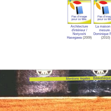
Architecture
La maison 
d'intérieur
/
mesure
Noriyoshi
Dominique 
Hasegawa
(2009)
(2010)
Bibliothèque 
Mentions légales