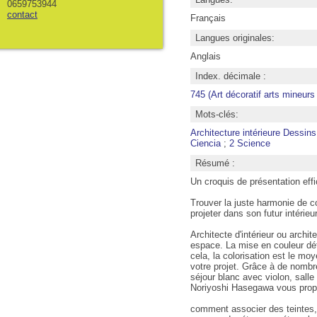
0659753944
contact
Français
Langues originales:
Anglais
Index. décimale :
745 (Art décoratif arts mineurs :
Mots-clés:
Architecture intérieure Dessin
Ciencia
;
2 Science
Résumé :
Un croquis de présentation eff
Trouver la juste harmonie de co
projeter dans son futur intérieur
Architecte d'intérieur ou archit
espace. La mise en couleur déf
cela, la colorisation est le mo
votre projet. Grâce à de nombr
séjour blanc avec violon, salle 
Noriyoshi Hasegawa vous propos
comment associer des teintes,