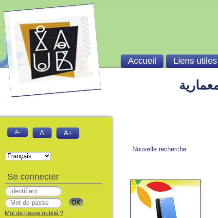
Accueil
Liens utiles
معمارية
A-
A
A+
Nouvelle recherche
Se connecter
Mot de passe oublié ?