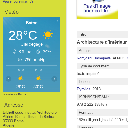
Pas encore inscrit ?
Météo
Batna
28°C
Titre :
Architecture d'intérieur
Ciel dégagé
Auteurs :
3.9 m/s
34%
Noriyoshi Hasegawa
, Auteur ;
766
mmHg
Type de document :
10:00
11:00
12:00
13:00
14:00
15:00
16
texte imprimé
‹
›
Editeur :
28°C
30°C
31°C
32°C
32°C
33°C
3
Eyrolles
, 2013
la météo à Batna
ISBN/ISSN/EAN :
Adresse
978-2-212-13846-7
Bibliothèque Institut Architecture
Format :
Allées 19 mai, Route de Biskra
162p / ill.,coul.,broché / 19 x 
05000 Batna
Algerie
Langues: