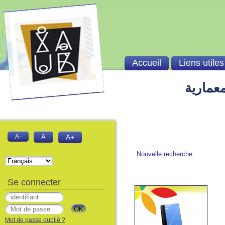
Accueil
Liens utiles
الفهرس 
A-
A
A+
Nouvelle recherche
Se connecter
Mot de passe oublié ?