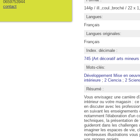
0659753944
contact
144p / ill.,coul.,broché / 22 x 
Langues:
Français
Langues originales:
Français
Index. décimale :
745 (Art décoratif arts mineurs :
Mots-clés:
Développement Mise en oeuvre d
intérieure
;
2 Ciencia
;
2 Scien
Résumé :
Vous envisagez une carrière d'
intérieur ou votre magasin : ce
en discuter avec les professio
en suivant les enseignements d
notamment l'élaboration d'un co
techniques, la présentation de 
guideront dans les challenges 
imaginer les espaces de vie, c
nombreuses illustrations vous 
vos propres projets.