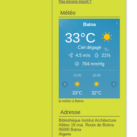
Pas encore inscrit ?
Météo
Batna
33°C
Ciel dégagé
4.5 m/s
21%
764
mmHg
15:00
16:00
17:00
18:
‹
›
33°C
32°C
32°C
30
la météo à Batna
Adresse
Bibliothèque Institut Architecture
Allées 19 mai, Route de Biskra
05000 Batna
Algerie