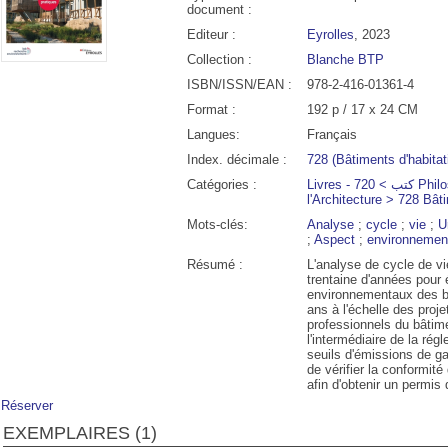
document :
Editeur :
Eyrolles
, 2023
Collection :
Blanche BTP
ISBN/ISSN/EAN :
978-2-416-01361-4
Format :
192 p / 17 x 24 CM
Langues:
Français
Index. décimale :
728 (Bâtiments d'habitat
Catégories :
Livres - كتب > 720 Philosophie et Théorie de
l'Architecture > 728 Bât
Mots-clés:
Analyse
;
cycle
;
vie
;
U
;
Aspect
;
environnemen
00
19:00
20:00
21:00
22:00
23:00
00:00
01:00
Résumé :
L'analyse de cycle de vi
trentaine d'années pour 
environnementaux des bâ
°C
28°C
27°C
26°C
24°C
23°C
22°C
22°
ans à l'échelle des proje
professionnels du bâtime
l'intermédiaire de la ré
seuils d'émissions de gaz
de vérifier la conformité
afin d'obtenir un permis 
Réserver
EXEMPLAIRES (1)