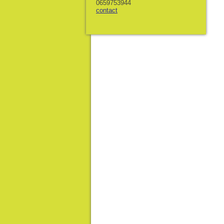
0659753944
contact