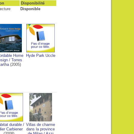
ion
Disponibilité
ecture
Disponible
fordable Home
Hyde Park Uccle
sign
/
Torres
artha
(2005)
abitat durable
/
Villas de charme
dier Carbiener
dans la province
(2008)
de Milan
/
Azzi