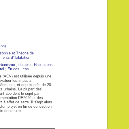
ion)
iments d'Habitation
rbanisme
;
durable
;
Habitations
tal
;
Études
;
cas
02:00
03:00
04:00
05:00
06:00
07:00
08:00
e (ACV) est utilisée depuis une
évaluer les impacts
timents, et depuis près de 20
C
21°C
21°C
20°C
20°C
20°C
22°C
24°C
ts urbains. La plupart des
nt abordent le sujet par
glementation RE2020 et des
 à effet de serre. Il s'agit alors
 d'un projet en fin de conception,
de construire.