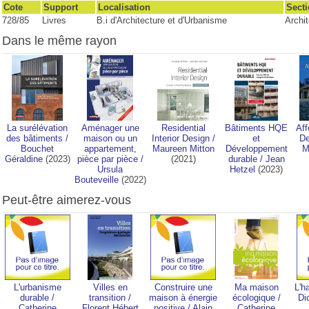
Cote
Support
Localisation
Sect
728/85
Livres
B.i d'Architecture et d'Urbanisme
Archit
Dans le même rayon
La surélévation
Aménager une
Residential
Bâtiments HQE
Af
des bâtiments
/
maison ou un
Interior Design
/
et
De
Bouchet
appartement,
Maureen Mitton
Développement
M
Géraldine
(2023)
pièce par pièce
/
(2021)
durable
/
Jean
Ursula
Hetzel
(2023)
Bouteveille
(2022)
Peut-être aimerez-vous
L'urbanisme
Villes en
Construire une
Ma maison
L'h
durable
/
transition
/
maison à énergie
écologique
/
Di
Catherine
Florent Hébert
positive
/
Alain
Catherine