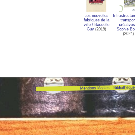
Les nouvelles
Infrastructu
fabriques de la
transpor
ville
/
Baudelle
créatives
Guy
(2018)
Sophie Bo
(2024)
Bibliothèque 
Mentions légales