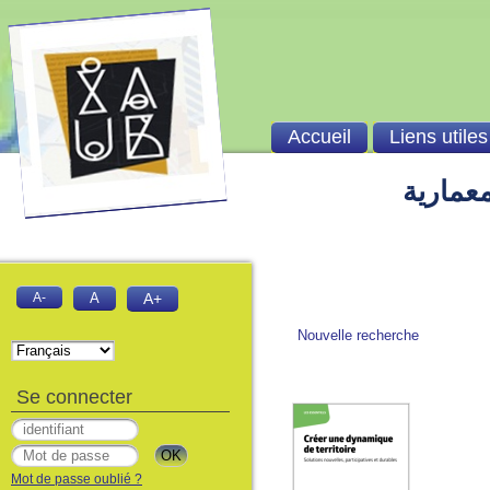
Accueil
Liens utiles
معمارية
A-
A
A+
Nouvelle recherche
Se connecter
Mot de passe oublié ?