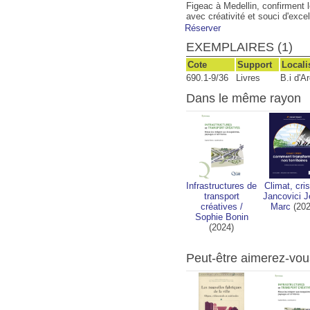
Figeac à Medellin, confirment 
avec créativité et souci d'exce
Réserver
EXEMPLAIRES (1)
Cote
Support
Locali
690.1-9/36
Livres
B.i d'A
Dans le même rayon
Infrastructures de
Climat, cri
transport
Jancovici J
créatives
/
Marc
(202
Sophie Bonin
(2024)
Peut-être aimerez-vou