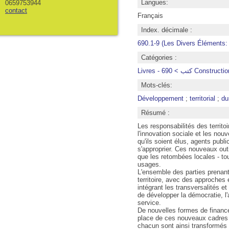
Langues:
0659753944
contact
Français
Index. décimale :
690.1-9 (Les Divers Éléments: 
Catégories :
Livres -  > 690
Mots-clés:
Développement
;
territorial
;
du
Résumé :
Les responsabilités des territo
l'innovation sociale et les nouv
qu'ils soient élus, agents pub
s'approprier. Ces nouveaux outi
que les retombées locales - to
usages.
L'ensemble des parties prenante
territoire, avec des approches 
intégrant les transversalités et
de développer la démocratie, l'
service.
De nouvelles formes de financem
place de ces nouveaux cadres e
chacun sont ainsi transformés 