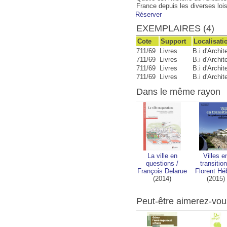
France depuis les diverses loi
Réserver
EXEMPLAIRES (4)
Cote
Support
Localisati
711/69
Livres
B.i d'Archi
711/69
Livres
B.i d'Archi
711/69
Livres
B.i d'Archi
711/69
Livres
B.i d'Archi
Dans le même rayon
La ville en
Villes e
questions
/
transition
François Delarue
Florent Hé
(2014)
(2015)
Peut-être aimerez-vou