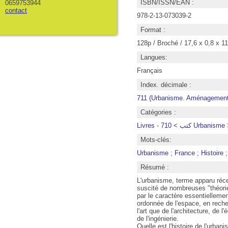
ISBN/ISSN/EAN :
0659753944
contact
978-2-13-073039-2
Format :
128p / Broché / 17,6 x 0,8 x 1
Langues:
Français
Index. décimale :
711 (Urbanisme. Aménagement d
Catégories :
Livres -  > 710
Mots-clés:
Urbanisme
;
France
;
Histoire
Résumé :
L'urbanisme, terme apparu réce
suscité de nombreuses "théories"
par le caractère essentiellement
ordonnée de l'espace, en reche
l'art que de l'architecture, de 
de l'ingénierie.
Quelle est l'histoire de l'urba