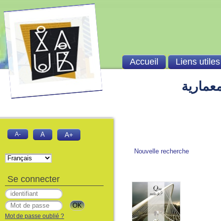
Accueil
Liens utiles
معمارية
A-
A
A+
Nouvelle recherche
Se connecter
Mot de passe oublié ?