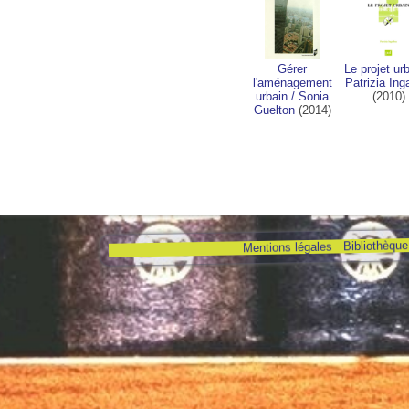
Gérer
Le projet ur
l'aménagement
Patrizia Inga
urbain
/
Sonia
(2010)
Guelton
(2014)
Bibliothèque 
Mentions légales