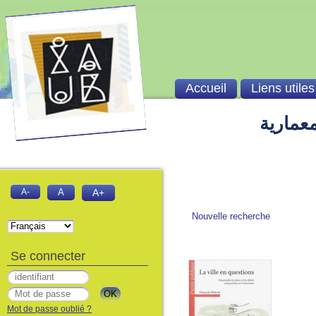
Accueil
Liens utiles
معمارية
A-
A
A+
Nouvelle recherche
Se connecter
Mot de passe oublié ?