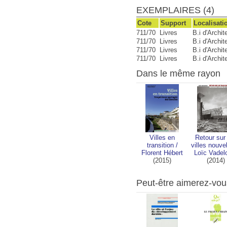
EXEMPLAIRES (4)
Cote
Support
Localisati
711/70
Livres
B.i d'Archi
711/70
Livres
B.i d'Archi
711/70
Livres
B.i d'Archi
711/70
Livres
B.i d'Archi
Dans le même rayon
Villes en
Retour sur
transition
/
villes nouve
Florent Hébert
Loïc Vadel
(2015)
(2014)
Peut-être aimerez-vou