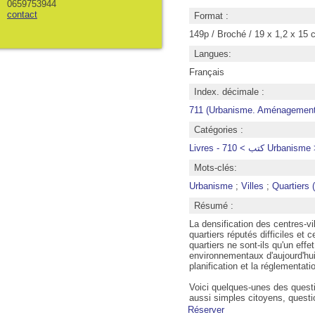
0659753944
contact
Format :
149p / Broché / 19 x 1,2 x 15 
Langues:
Français
Index. décimale :
711 (Urbanisme. Aménagement d
Catégories :
Livres -  > 710
Mots-clés:
Urbanisme
;
Villes
;
Quartiers 
Résumé :
La densification des centres-vil
quartiers réputés difficiles et c
quartiers ne sont-ils qu'un eff
environnementaux d'aujourd'hui e
planification et la réglementati
Voici quelques-unes des questio
aussi simples citoyens, questi
Réserver