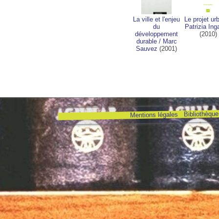
La ville et l'enjeu
Le projet ur
du
Patrizia Inga
développement
(2010)
durable
/
Marc
Sauvez
(2001)
Bibliothèque 
Mentions légales