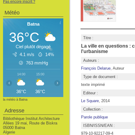
Pas encore inscrit ?
Météo
Batna
36°C
Titre :
La ville en questions : 
Ciel plutôt dégagé
l'urbanisme
4.1 m/s
14%
Auteurs :
763
mmHg
François Delarue
, Auteur
14:00
15:00
16:00
17:00
18:00
19:00
20
Type de document :
‹
›
texte imprimé
36°C
36°C
36°C
36°C
35°C
33°C
3
Editeur :
la météo à Batna
Le Square
, 2014
Collection :
Adresse
Parole publique
Bibliothèque Institut Architecture
Allées 19 mai, Route de Biskra
ISBN/ISSN/EAN :
05000 Batna
Algerie
979-10-92217-09-4